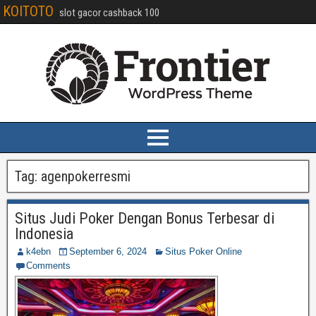
KOITOTO
slot gacor cashback 100
Tag:
agenpokerresmi
Situs Judi Poker Dengan Bonus Terbesar di
Indonesia
k4ebn
September 6, 2024
Situs Poker Online
Comments