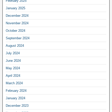
February 2025
January 2025
December 2024
November 2024
October 2024
September 2024
August 2024
July 2024
June 2024
May 2024
April 2024
March 2024
February 2024
January 2024
December 2023