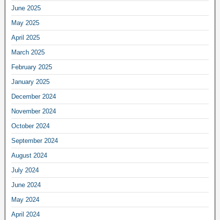
June 2025
May 2025
April 2025
March 2025
February 2025
January 2025
December 2024
November 2024
October 2024
September 2024
August 2024
July 2024
June 2024
May 2024
April 2024