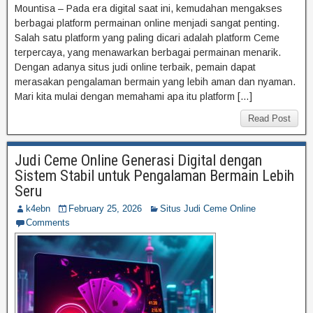
Mountisa – Pada era digital saat ini, kemudahan mengakses
berbagai platform permainan online menjadi sangat penting.
Salah satu platform yang paling dicari adalah platform Ceme
terpercaya, yang menawarkan berbagai permainan menarik.
Dengan adanya situs judi online terbaik, pemain dapat
merasakan pengalaman bermain yang lebih aman dan nyaman.
Mari kita mulai dengan memahami apa itu platform […]
Read Post
Judi Ceme Online Generasi Digital dengan
Sistem Stabil untuk Pengalaman Bermain Lebih
Seru
k4ebn
February 25, 2026
Situs Judi Ceme Online
Comments