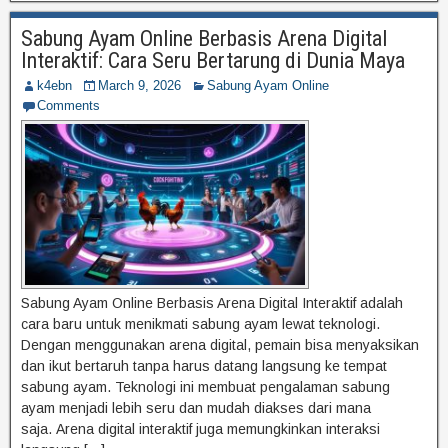
Sabung Ayam Online Berbasis Arena Digital
Interaktif: Cara Seru Bertarung di Dunia Maya
k4ebn
March 9, 2026
Sabung Ayam Online
Comments
Sabung Ayam Online Berbasis Arena Digital Interaktif adalah
cara baru untuk menikmati sabung ayam lewat teknologi.
Dengan menggunakan arena digital, pemain bisa menyaksikan
dan ikut bertaruh tanpa harus datang langsung ke tempat
sabung ayam. Teknologi ini membuat pengalaman sabung
ayam menjadi lebih seru dan mudah diakses dari mana
saja. Arena digital interaktif juga memungkinkan interaksi