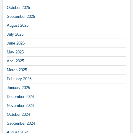
October 2025
September 2025
August 2025
July 2025
June 2025
May 2025
April 2025
March 2025
February 2025
January 2025
December 2024
November 2024
October 2024
September 2024
August 2024