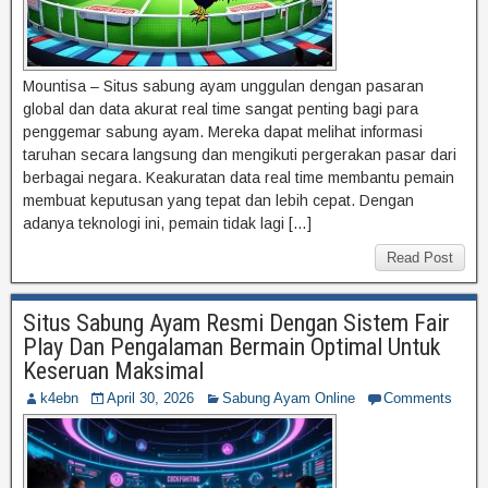
Mountisa – Situs sabung ayam unggulan dengan pasaran
global dan data akurat real time sangat penting bagi para
penggemar sabung ayam. Mereka dapat melihat informasi
taruhan secara langsung dan mengikuti pergerakan pasar dari
berbagai negara. Keakuratan data real time membantu pemain
membuat keputusan yang tepat dan lebih cepat. Dengan
adanya teknologi ini, pemain tidak lagi […]
Read Post
Situs Sabung Ayam Resmi Dengan Sistem Fair
Play Dan Pengalaman Bermain Optimal Untuk
Keseruan Maksimal
k4ebn
April 30, 2026
Sabung Ayam Online
Comments