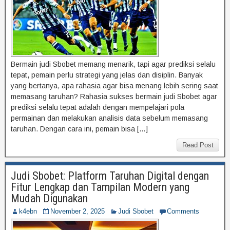
Bermain judi Sbobet memang menarik, tapi agar prediksi selalu
tepat, pemain perlu strategi yang jelas dan disiplin. Banyak
yang bertanya, apa rahasia agar bisa menang lebih sering saat
memasang taruhan? Rahasia sukses bermain judi Sbobet agar
prediksi selalu tepat adalah dengan mempelajari pola
permainan dan melakukan analisis data sebelum memasang
taruhan. Dengan cara ini, pemain bisa […]
Read Post
Judi Sbobet: Platform Taruhan Digital dengan
Fitur Lengkap dan Tampilan Modern yang
Mudah Digunakan
k4ebn
November 2, 2025
Judi Sbobet
Comments