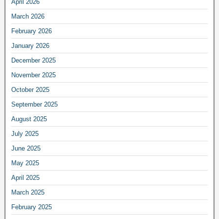
April 2026
March 2026
February 2026
January 2026
December 2025
November 2025
October 2025
September 2025
August 2025
July 2025
June 2025
May 2025
April 2025
March 2025
February 2025