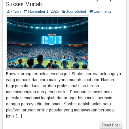
Sukses Mudah
k4ebn
November 1, 2025
Judi Sbobet
Comments
Banyak orang tertarik mencoba judi Sbobet karena peluangnya
yang menarik dan cara main yang mudah dipahami. Namun,
bagi pemula, dunia taruhan profesional bisa terasa
membingungkan dan penuh risiko. Panduan ini membantu
pemula memahami langkah dasar agar bisa mulai bermain
dengan percaya diri dan aman. Sbobet adalah salah satu
platform taruhan online populer yang menawarkan berbagai
jenis […]
Read Post