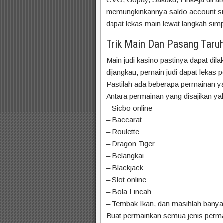
memungkinkannya saldo account sud
dapat lekas main lewat langkah simp
Trik Main Dan Pasang Taruh
Main judi kasino pastinya dapat di
dijangkau, pemain judi dapat lekas
Pastilah ada beberapa permainan ya
Antara permainan yang disajikan yak
– Sicbo online
– Baccarat
– Roulette
– Dragon Tiger
– Belangkai
– Blackjack
– Slot online
– Bola Lincah
– Tembak Ikan, dan masihlah banya
Buat permainkan semua jenis permai