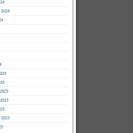
024
 2024
24
4
2024
024
2023
2023
023
 2023
22