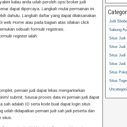
yakini kalau anda udah peroleh opsi broker judi
benar dapat dipercaya. Langkah mulai permainan ini
Categor
ebih dahulu. Langkah daftar yang dapat dilaksanakan
Judi Sbobe
 Di web Home atau pada bagian atas silakan click
kan sebuah formulir registrasi.
Sabung Ay
rmulir register ialah:
Situs Judi
Situs Judi
Situs Judi
Situs Judi
Situs Poke
Situs Toge
Uncategor
komplet, pemain judi dapat lekas mengantarkan
rim/ submit. Seusai proses data ini pemain judi dapat
 sah adalah ID serta kode buat dapat login situs
 udah didapatkan pemain judi sah jadi peserta dan
 situs.