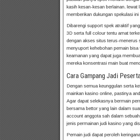
kasih kesan-kesan berlainan. lewat
memberikan dukungan spekulasi ini k
Dibarengi support spek atraktif ya
3D serta full colour tentu amat ter
dengan akses situs terus-menerus sia
menyuport kehebohan pemain bisa t
keamanan yang dapat juga membua
mereka konsentrasi main buat mend
Cara Gampang Jadi Peserta 
Dengan semua keunggulan serta ke
mainkan kasino online, pastinya a
Agar dapat selekasnya bermain perm
bersama bettor yang lain dalam sua
account anggota sah dalam sebuah 
jenis permainan judi kasino yang d
Pemain judi dapat peroleh keringana