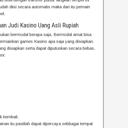
ah diisi secara automatis maka dari itu pemain
el.
an Judi Kasino Uang Asli Rupiah
lakukan bermodal berapa saja. Bermodal amat bisa
 permainkan games Kasino apa saja yang disiapkan.
ng disiapkan serta dapat diputuskan secara bebas.
ni:
k kembali.
nan itu pastilah dapat dipercaya sebbagai tempat