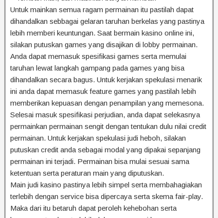
Untuk mainkan semua ragam permainan itu pastilah dapat
dihandalkan sebbagai gelaran taruhan berkelas yang pastinya
lebih memberi keuntungan. Saat bermain kasino online ini,
silakan putuskan games yang disajikan di lobby permainan.
Anda dapat memasuk spesifikasi games serta memulai
taruhan lewat langkah gampang pada games yang bisa
dihandalkan secara bagus. Untuk kerjakan spekulasi menarik
ini anda dapat memasuk feature games yang pastilah lebih
memberikan kepuasan dengan penampilan yang memesona.
Selesai masuk spesifikasi perjudian, anda dapat selekasnya
permainkan permainan sengit dengan tentukan dulu nilai credit
permainan. Untuk kerjakan spekulasi judi heboh, silakan
putuskan credit anda sebagai modal yang dipakai sepanjang
permainan ini terjadi. Permainan bisa mulai sesuai sama
ketentuan serta peraturan main yang diputuskan.
Main judi kasino pastinya lebih simpel serta membahagiakan
terlebih dengan service bisa dipercaya serta skema fair-play.
Maka dari itu betaruh dapat peroleh kehebohan serta