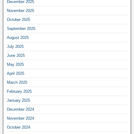
December 2025
November 2025
October 2025
September 2025
August 2025
July 2025
June 2025
May 2025
April 2025
March 2025
February 2025
January 2025
December 2024
November 2024
October 2024