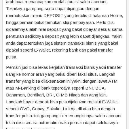
arah buat menancapkan modal atau isi saldo account.
Tekniknya gampang serta dapat dijangkau dengan
memutuskan menu DEPOSIT yang tertulis di halaman Home,
hingga pemain bakal temukan slip pembayaran. Perlu diisi
didalamnya ialah nilai deposit yang bakal dibayar sesuai sama
peraturan sedikitnya deposit yang lebih dapat dijangkau. Yakini
anda dapat tentukan juga sistem transaksi bisnis yang bakal
dipakai seperti E-Wallet, rekening bank dan pakai transfer
pulsa.
Pemain judi bisa lekas kerjakan transaksi bisnis yakni transfer
uang ke nomor arah yang bakal diberi faksi situs. Langkah
transfer yang bisa dilaksanakan ini yakni dengan lewat ATM
atau M-Banking di bank tepercaya seperti BNI, BCA,
Danamon, Berdikari, BRI, CIMB Niaga dan yang lain.
Langkah bayar deposit bisa pula dijalankan melalui E-Wallet
seperti OVO, Gopay, Sakuku, LinkAja dll atau bisa dengan
transfer pulsa. trik gampang ini memungkinnya saldo account
telah diisi secara automatic maka pemain dapat selekasnya