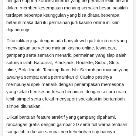
dengan support koneksi internet yang berperanan lebih berarti
dalam memberi kesempatan menang semakin besar. pastilah
terdapat beberapa keunggulan yang bisa dirasa beberapa
betaruh maka dari itu permainan judi kasino online ini kian
digandrungi.
Ditunjukkan juga dengan ada banyak web judi di internet yang
menyiapkan server permainan kasino online. lewat cara
gampang serta semakin menarik, permainan yang siap salah
satunya ialah Baccarat, Blackjack, Roulette, Sicbo, Slots
oline, Bola lincah, Tangkap Ikan dsb. Seluruh permainan yang
awalnya sempat anda permainkan di Casino pastinya
mempunyai spek menarik dengan penampakan memesona
yang selalu beri kesan-kesan berlainan. dengan secara main
lebih simpel serta efektif menyuport spekulasi ini bertambah
simpel ditunaikan.
Diikuti bantuan feature atraktif yang gampang dipahami,
rancangan grafis dengan gambar 3D serta full warna tentulah
sangatlah terkesan sampai beri kehebohan tiap harinya.