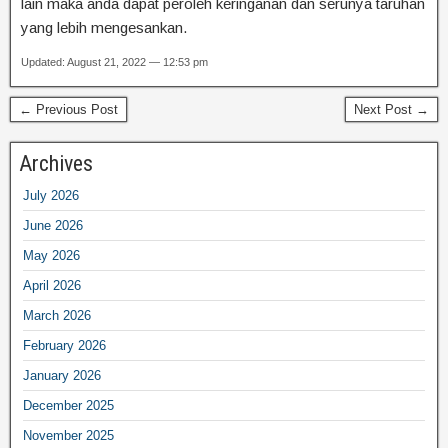
lain maka anda dapat peroleh keringanan dan serunya taruhan
yang lebih mengesankan.
Updated: August 21, 2022 — 12:53 pm
← Previous Post
Next Post →
Archives
July 2026
June 2026
May 2026
April 2026
March 2026
February 2026
January 2026
December 2025
November 2025