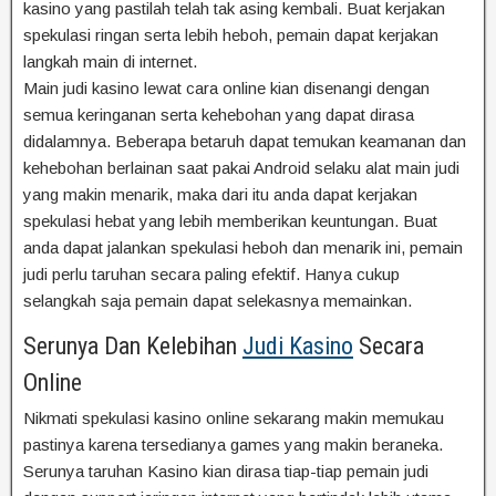
kasino yang pastilah telah tak asing kembali. Buat kerjakan
spekulasi ringan serta lebih heboh, pemain dapat kerjakan
langkah main di internet.
Main judi kasino lewat cara online kian disenangi dengan
semua keringanan serta kehebohan yang dapat dirasa
didalamnya. Beberapa betaruh dapat temukan keamanan dan
kehebohan berlainan saat pakai Android selaku alat main judi
yang makin menarik, maka dari itu anda dapat kerjakan
spekulasi hebat yang lebih memberikan keuntungan. Buat
anda dapat jalankan spekulasi heboh dan menarik ini, pemain
judi perlu taruhan secara paling efektif. Hanya cukup
selangkah saja pemain dapat selekasnya memainkan.
Serunya Dan Kelebihan
Judi Kasino
Secara
Online
Nikmati spekulasi kasino online sekarang makin memukau
pastinya karena tersedianya games yang makin beraneka.
Serunya taruhan Kasino kian dirasa tiap-tiap pemain judi