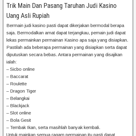
Trik Main Dan Pasang Taruhan Judi Kasino
Uang Asli Rupiah
Bermain judi kasino pasti dapat dikerjakan bermodal berapa
saja. Bermodalkan amat dapat terjangkau, pemain judi dapat
lekas permainkan permainan Kasino apa saja yang disiapkan.
Pastilah ada beberapa permainan yang disiapkan serta dapat
diputuskan secara bebas. Antara permainan yang disajikan
ialah:
– Sicbo online
– Baccarat
– Roulette
– Dragon Tiger
– Belangkai
– Blackjack
– Slot online
– Bola Gesit
– Tembak Ikan, serta masihlah banyak kembali.
Untuk mainkan semua ragam permainan itu pasti dapat