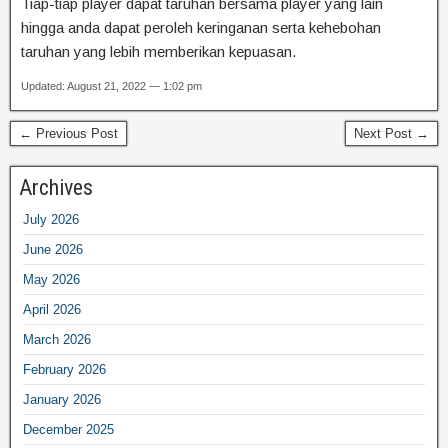
Tiap-tiap player dapat taruhan bersama player yang lain
hingga anda dapat peroleh keringanan serta kehebohan
taruhan yang lebih memberikan kepuasan.
Updated: August 21, 2022 — 1:02 pm
← Previous Post
Next Post →
Archives
July 2026
June 2026
May 2026
April 2026
March 2026
February 2026
January 2026
December 2025