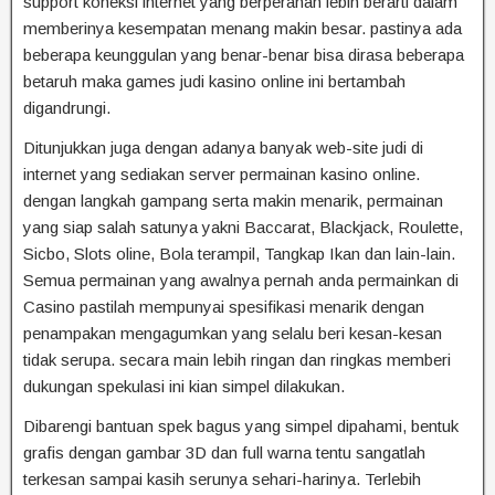
support koneksi internet yang berperanan lebih berarti dalam
memberinya kesempatan menang makin besar. pastinya ada
beberapa keunggulan yang benar-benar bisa dirasa beberapa
betaruh maka games judi kasino online ini bertambah
digandrungi.
Ditunjukkan juga dengan adanya banyak web-site judi di
internet yang sediakan server permainan kasino online.
dengan langkah gampang serta makin menarik, permainan
yang siap salah satunya yakni Baccarat, Blackjack, Roulette,
Sicbo, Slots oline, Bola terampil, Tangkap Ikan dan lain-lain.
Semua permainan yang awalnya pernah anda permainkan di
Casino pastilah mempunyai spesifikasi menarik dengan
penampakan mengagumkan yang selalu beri kesan-kesan
tidak serupa. secara main lebih ringan dan ringkas memberi
dukungan spekulasi ini kian simpel dilakukan.
Dibarengi bantuan spek bagus yang simpel dipahami, bentuk
grafis dengan gambar 3D dan full warna tentu sangatlah
terkesan sampai kasih serunya sehari-harinya. Terlebih