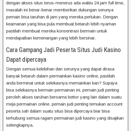
dengan akses situs terus-menerus ada waktu 24 jam full time,
masalah ini benar-benar memberikan dukungan serunya
pemain bisa taruhan di jam yang mereka perlukan. Dengan
keamanan yang bisa pula membuat betaruh lebih nyaman
pastilah membuat mereka konsentrasi bermain untuk
mendapatkan kemenangan yang lebih bersinar.
Cara Gampang Jadi Peserta Situs Judi Kasino
Dapat dipercaya
Dengan semua kelebihan dan serunya yang dapat dirasa
banyak betaruh dalam permainkan kasino online, pastilah
anda berminat untuk selekasnya memainkan kan? Supaya
bisa selekasnya bermain permainan ini, pemain judi penting
peroleh akses taruhan bersama bettor yang lain dalam suatu
meja permainan online. pemain judi penting temukan account
peserta sah dalam suatu situs bisa dipercaya biar bisa
terhubung semua ragam permainan judi kasino yang disajikan
selengkapnya.