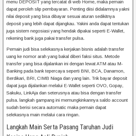
menu DEPOSIT yang tercatat di web Home, maka pemain
dapat peroleh slip pembayaran. Penting diisi didalamnya yakni
nilai deposit yang bisa dibayar sesuai aturan sedikitnya
deposit yang lebih dapat dijangkau. Yakini anda dapat tentukan
juga sistem negosiasi yang hendak dipakai seperti E-Wallet,
rekening bank juga pakai transfer pulsa.
Pemain judi bisa selekasnya kerjakan bisnis adalah transfer
uang ke nomor arah yang bakal diberi faksi situs. Metode
transfer yang bisa dijalankan ini dengan lewat ATM atau M-
Banking pada bank tepercaya seperti BNI, BCA, Danamon,
Berdikari, BRI, CIMB Niaga dan yang lain. Trik bayar deposit
dapat juga dijalankan melalui E-Wallet seperti OVO, Gopay,
Sakuku, LinkAja dan seterusnya atau bisa dengan transfer
pulsa. langkah gampang ini memungkinkannya saldo account
sudah berisi secara automatic maka pemain dapat
selekasnya main melalui cara ringan.
Langkah Main Serta Pasang Taruhan Judi