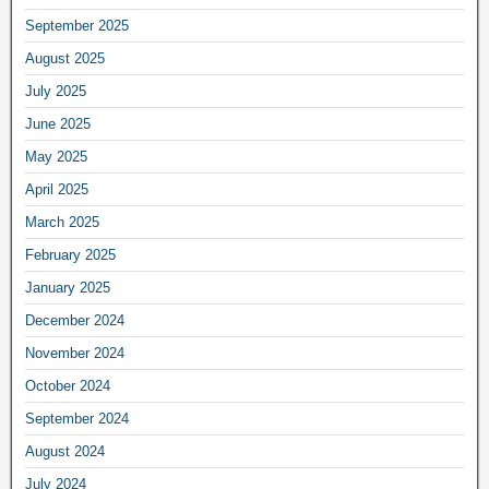
September 2025
August 2025
July 2025
June 2025
May 2025
April 2025
March 2025
February 2025
January 2025
December 2024
November 2024
October 2024
September 2024
August 2024
July 2024