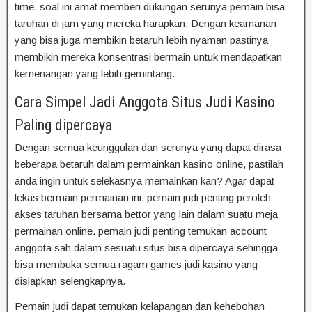
time, soal ini amat memberi dukungan serunya pemain bisa
taruhan di jam yang mereka harapkan. Dengan keamanan
yang bisa juga membikin betaruh lebih nyaman pastinya
membikin mereka konsentrasi bermain untuk mendapatkan
kemenangan yang lebih gemintang.
Cara Simpel Jadi Anggota Situs Judi Kasino
Paling dipercaya
Dengan semua keunggulan dan serunya yang dapat dirasa
beberapa betaruh dalam permainkan kasino online, pastilah
anda ingin untuk selekasnya memainkan kan? Agar dapat
lekas bermain permainan ini, pemain judi penting peroleh
akses taruhan bersama bettor yang lain dalam suatu meja
permainan online. pemain judi penting temukan account
anggota sah dalam sesuatu situs bisa dipercaya sehingga
bisa membuka semua ragam games judi kasino yang
disiapkan selengkapnya.
Pemain judi dapat temukan kelapangan dan kehebohan