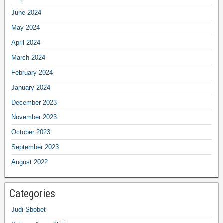
June 2024
May 2024
April 2024
March 2024
February 2024
January 2024
December 2023
November 2023
October 2023
September 2023
August 2022
Categories
Judi Sbobet