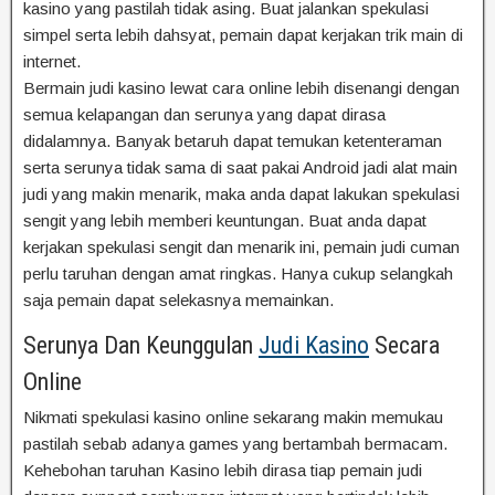
kasino yang pastilah tidak asing. Buat jalankan spekulasi
simpel serta lebih dahsyat, pemain dapat kerjakan trik main di
internet.
Bermain judi kasino lewat cara online lebih disenangi dengan
semua kelapangan dan serunya yang dapat dirasa
didalamnya. Banyak betaruh dapat temukan ketenteraman
serta serunya tidak sama di saat pakai Android jadi alat main
judi yang makin menarik, maka anda dapat lakukan spekulasi
sengit yang lebih memberi keuntungan. Buat anda dapat
kerjakan spekulasi sengit dan menarik ini, pemain judi cuman
perlu taruhan dengan amat ringkas. Hanya cukup selangkah
saja pemain dapat selekasnya memainkan.
Serunya Dan Keunggulan
Judi Kasino
Secara
Online
Nikmati spekulasi kasino online sekarang makin memukau
pastilah sebab adanya games yang bertambah bermacam.
Kehebohan taruhan Kasino lebih dirasa tiap pemain judi