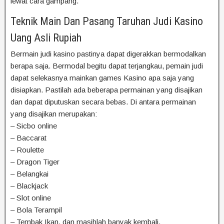
lewat cara gampang.
Teknik Main Dan Pasang Taruhan Judi Kasino
Uang Asli Rupiah
Bermain judi kasino pastinya dapat digerakkan bermodalkan
berapa saja. Bermodal begitu dapat terjangkau, pemain judi
dapat selekasnya mainkan games Kasino apa saja yang
disiapkan. Pastilah ada beberapa permainan yang disajikan
dan dapat diputuskan secara bebas. Di antara permainan
yang disajikan merupakan:
– Sicbo online
– Baccarat
– Roulette
– Dragon Tiger
– Belangkai
– Blackjack
– Slot online
– Bola Terampil
– Tembak Ikan, dan masihlah banyak kembali.