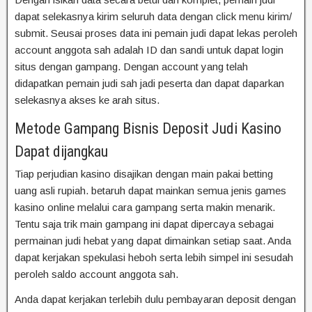
dapat selekasnya kirim seluruh data dengan click menu kirim/
submit. Seusai proses data ini pemain judi dapat lekas peroleh
account anggota sah adalah ID dan sandi untuk dapat login
situs dengan gampang. Dengan account yang telah
didapatkan pemain judi sah jadi peserta dan dapat daparkan
selekasnya akses ke arah situs.
Metode Gampang Bisnis Deposit Judi Kasino
Dapat dijangkau
Tiap perjudian kasino disajikan dengan main pakai betting
uang asli rupiah. betaruh dapat mainkan semua jenis games
kasino online melalui cara gampang serta makin menarik.
Tentu saja trik main gampang ini dapat dipercaya sebagai
permainan judi hebat yang dapat dimainkan setiap saat. Anda
dapat kerjakan spekulasi heboh serta lebih simpel ini sesudah
peroleh saldo account anggota sah.
Anda dapat kerjakan terlebih dulu pembayaran deposit dengan