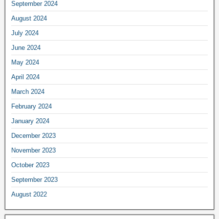
September 2024
August 2024
July 2024
June 2024
May 2024
April 2024
March 2024
February 2024
January 2024
December 2023
November 2023
October 2023
September 2023
August 2022