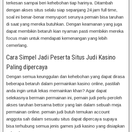
terkesan sampai beri kehebohan tiap harinya. Ditambah
dengan akses situs selalu siap sepanjang 24 jam full time,
soal ini benar-benar menyuport serunya pemain bisa taruhan
di saat yang mereka butuhkan. Dengan keamanan yang juga
dapat membikin betaruh kian nyaman pasti membikin mereka
focus main untuk mendapati kemenangan yang lebih
cemerlang.
Cara Simpel Jadi Peserta Situs Judi Kasino
Paling dipercaya
Dengan semua keunggulan dan kehebohan yang dapat dirasa
beberapa betaruh dalam permainkan kasino online, pastilah
anda ingin untuk lekas memainkan khan? Agar dapat
selekasnya bermain permainan ini, pemain judi perlu peroleh
akses taruhan bersama bettor yang lain dalam sebuah meja
permainan online. pemain judi butuh temukan account
anggota sah dalam sesuatu situs dapat dipercaya supaya
bisa terhubung semua jenis games judi kasino yang disiapkan