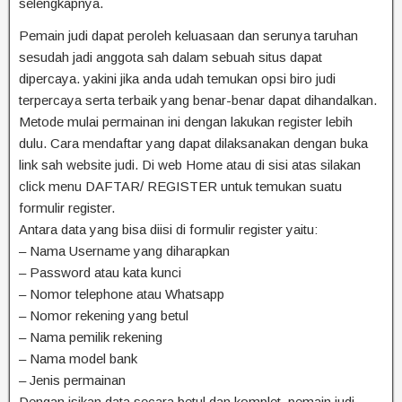
selengkapnya.
Pemain judi dapat peroleh keluasaan dan serunya taruhan
sesudah jadi anggota sah dalam sebuah situs dapat
dipercaya. yakini jika anda udah temukan opsi biro judi
terpercaya serta terbaik yang benar-benar dapat dihandalkan.
Metode mulai permainan ini dengan lakukan register lebih
dulu. Cara mendaftar yang dapat dilaksanakan dengan buka
link sah website judi. Di web Home atau di sisi atas silakan
click menu DAFTAR/ REGISTER untuk temukan suatu
formulir register.
Antara data yang bisa diisi di formulir register yaitu:
– Nama Username yang diharapkan
– Password atau kata kunci
– Nomor telephone atau Whatsapp
– Nomor rekening yang betul
– Nama pemilik rekening
– Nama model bank
– Jenis permainan
Dengan isikan data secara betul dan komplet, pemain judi