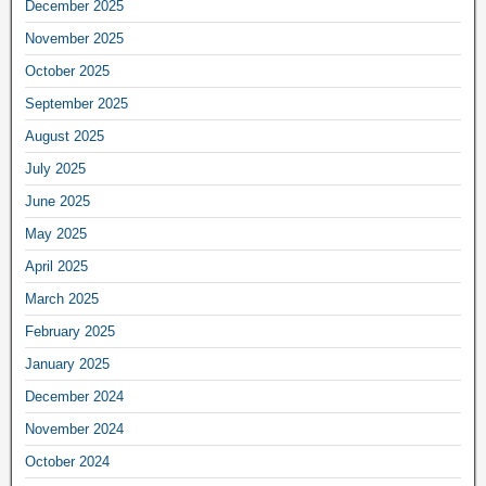
December 2025
November 2025
October 2025
September 2025
August 2025
July 2025
June 2025
May 2025
April 2025
March 2025
February 2025
January 2025
December 2024
November 2024
October 2024