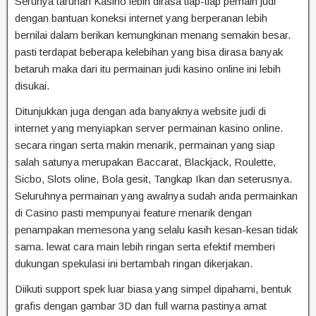
Serunya taruhan Kasino lebih dirasa tiap-tiap pemain judi
dengan bantuan koneksi internet yang berperanan lebih
bernilai dalam berikan kemungkinan menang semakin besar.
pasti terdapat beberapa kelebihan yang bisa dirasa banyak
betaruh maka dari itu permainan judi kasino online ini lebih
disukai.
Ditunjukkan juga dengan ada banyaknya website judi di
internet yang menyiapkan server permainan kasino online.
secara ringan serta makin menarik, permainan yang siap
salah satunya merupakan Baccarat, Blackjack, Roulette,
Sicbo, Slots oline, Bola gesit, Tangkap Ikan dan seterusnya.
Seluruhnya permainan yang awalnya sudah anda permainkan
di Casino pasti mempunyai feature menarik dengan
penampakan memesona yang selalu kasih kesan-kesan tidak
sama. lewat cara main lebih ringan serta efektif memberi
dukungan spekulasi ini bertambah ringan dikerjakan.
Diikuti support spek luar biasa yang simpel dipahami, bentuk
grafis dengan gambar 3D dan full warna pastinya amat