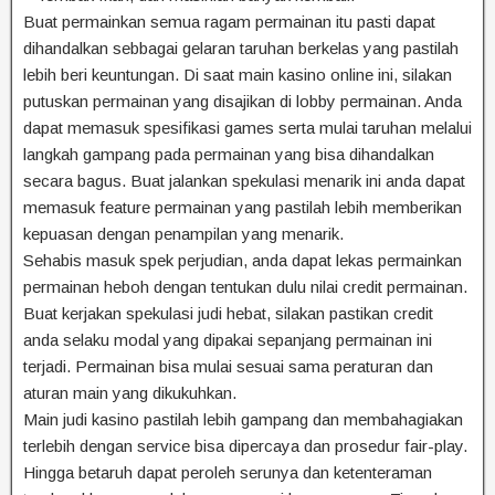
Buat permainkan semua ragam permainan itu pasti dapat
dihandalkan sebbagai gelaran taruhan berkelas yang pastilah
lebih beri keuntungan. Di saat main kasino online ini, silakan
putuskan permainan yang disajikan di lobby permainan. Anda
dapat memasuk spesifikasi games serta mulai taruhan melalui
langkah gampang pada permainan yang bisa dihandalkan
secara bagus. Buat jalankan spekulasi menarik ini anda dapat
memasuk feature permainan yang pastilah lebih memberikan
kepuasan dengan penampilan yang menarik.
Sehabis masuk spek perjudian, anda dapat lekas permainkan
permainan heboh dengan tentukan dulu nilai credit permainan.
Buat kerjakan spekulasi judi hebat, silakan pastikan credit
anda selaku modal yang dipakai sepanjang permainan ini
terjadi. Permainan bisa mulai sesuai sama peraturan dan
aturan main yang dikukuhkan.
Main judi kasino pastilah lebih gampang dan membahagiakan
terlebih dengan service bisa dipercaya dan prosedur fair-play.
Hingga betaruh dapat peroleh serunya dan ketenteraman