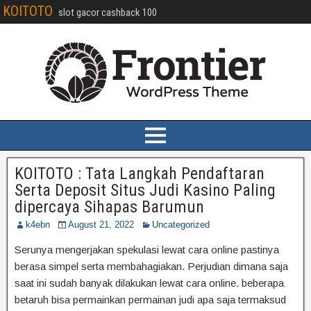
KOITOTO
slot gacor cashback 100
KOITOTO : Tata Langkah Pendaftaran
Serta Deposit Situs Judi Kasino Paling
dipercaya Sihapas Barumun
k4ebn
August 21, 2022
Uncategorized
Serunya mengerjakan spekulasi lewat cara online pastinya
berasa simpel serta membahagiakan. Perjudian dimana saja
saat ini sudah banyak dilakukan lewat cara online. beberapa
betaruh bisa permainkan permainan judi apa saja termaksud