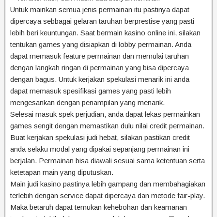
Untuk mainkan semua jenis permainan itu pastinya dapat
dipercaya sebbagai gelaran taruhan berprestise yang pasti
lebih beri keuntungan. Saat bermain kasino online ini, silakan
tentukan games yang disiapkan di lobby permainan. Anda
dapat memasuk feature permainan dan memulai taruhan
dengan langkah ringan di permainan yang bisa dipercaya
dengan bagus. Untuk kerjakan spekulasi menarik ini anda
dapat memasuk spesifikasi games yang pasti lebih
mengesankan dengan penampilan yang menarik.
Selesai masuk spek perjudian, anda dapat lekas permainkan
games sengit dengan memastikan dulu nilai credit permainan.
Buat kerjakan spekulasi judi hebat, silakan pastikan credit
anda selaku modal yang dipakai sepanjang permainan ini
berjalan. Permainan bisa diawali sesuai sama ketentuan serta
ketetapan main yang diputuskan.
Main judi kasino pastinya lebih gampang dan membahagiakan
terlebih dengan service dapat dipercaya dan metode fair-play.
Maka betaruh dapat temukan kehebohan dan keamanan