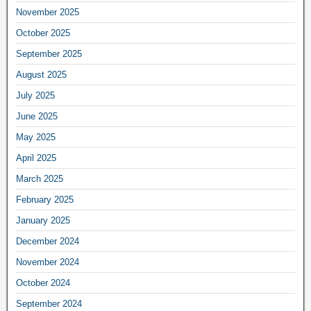
November 2025
October 2025
September 2025
August 2025
July 2025
June 2025
May 2025
April 2025
March 2025
February 2025
January 2025
December 2024
November 2024
October 2024
September 2024