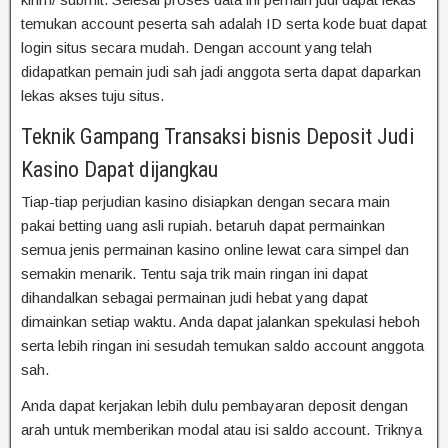
temukan account peserta sah adalah ID serta kode buat dapat
login situs secara mudah. Dengan account yang telah
didapatkan pemain judi sah jadi anggota serta dapat daparkan
lekas akses tuju situs.
Teknik Gampang Transaksi bisnis Deposit Judi
Kasino Dapat dijangkau
Tiap-tiap perjudian kasino disiapkan dengan secara main
pakai betting uang asli rupiah. betaruh dapat permainkan
semua jenis permainan kasino online lewat cara simpel dan
semakin menarik. Tentu saja trik main ringan ini dapat
dihandalkan sebagai permainan judi hebat yang dapat
dimainkan setiap waktu. Anda dapat jalankan spekulasi heboh
serta lebih ringan ini sesudah temukan saldo account anggota
sah.
Anda dapat kerjakan lebih dulu pembayaran deposit dengan
arah untuk memberikan modal atau isi saldo account. Triknya