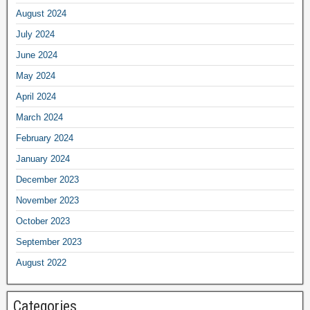
August 2024
July 2024
June 2024
May 2024
April 2024
March 2024
February 2024
January 2024
December 2023
November 2023
October 2023
September 2023
August 2022
Categories