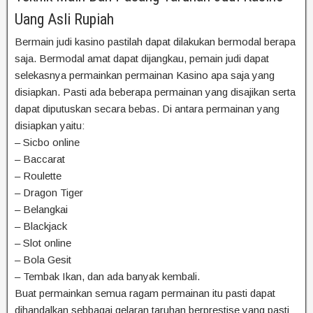
Uang Asli Rupiah
Bermain judi kasino pastilah dapat dilakukan bermodal berapa
saja. Bermodal amat dapat dijangkau, pemain judi dapat
selekasnya permainkan permainan Kasino apa saja yang
disiapkan. Pasti ada beberapa permainan yang disajikan serta
dapat diputuskan secara bebas. Di antara permainan yang
disiapkan yaitu:
– Sicbo online
– Baccarat
– Roulette
– Dragon Tiger
– Belangkai
– Blackjack
– Slot online
– Bola Gesit
– Tembak Ikan, dan ada banyak kembali.
Buat permainkan semua ragam permainan itu pasti dapat
dihandalkan sebbagai gelaran taruhan berprestise yang pasti