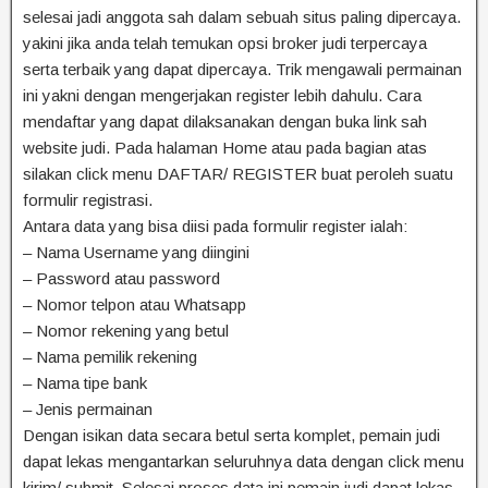
selesai jadi anggota sah dalam sebuah situs paling dipercaya.
yakini jika anda telah temukan opsi broker judi terpercaya
serta terbaik yang dapat dipercaya. Trik mengawali permainan
ini yakni dengan mengerjakan register lebih dahulu. Cara
mendaftar yang dapat dilaksanakan dengan buka link sah
website judi. Pada halaman Home atau pada bagian atas
silakan click menu DAFTAR/ REGISTER buat peroleh suatu
formulir registrasi.
Antara data yang bisa diisi pada formulir register ialah:
– Nama Username yang diingini
– Password atau password
– Nomor telpon atau Whatsapp
– Nomor rekening yang betul
– Nama pemilik rekening
– Nama tipe bank
– Jenis permainan
Dengan isikan data secara betul serta komplet, pemain judi
dapat lekas mengantarkan seluruhnya data dengan click menu
kirim/ submit. Selesai proses data ini pemain judi dapat lekas