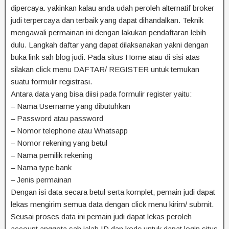
dipercaya. yakinkan kalau anda udah peroleh alternatif broker
judi terpercaya dan terbaik yang dapat dihandalkan. Teknik
mengawali permainan ini dengan lakukan pendaftaran lebih
dulu. Langkah daftar yang dapat dilaksanakan yakni dengan
buka link sah blog judi. Pada situs Home atau di sisi atas
silakan click menu DAFTAR/ REGISTER untuk temukan
suatu formulir registrasi.
Antara data yang bisa diisi pada formulir register yaitu:
– Nama Username yang dibutuhkan
– Password atau password
– Nomor telephone atau Whatsapp
– Nomor rekening yang betul
– Nama pemilik rekening
– Nama type bank
– Jenis permainan
Dengan isi data secara betul serta komplet, pemain judi dapat
lekas mengirim semua data dengan click menu kirim/ submit.
Seusai proses data ini pemain judi dapat lekas peroleh
account anggota sah ialah ID dan kode untuk dapat login situs