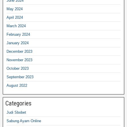
June 2024
May 2024
April 2024
March 2024
February 2024
January 2024
December 2023
November 2023
October 2023
September 2023
August 2022
Categories
Judi Sbobet
Sabung Ayam Online