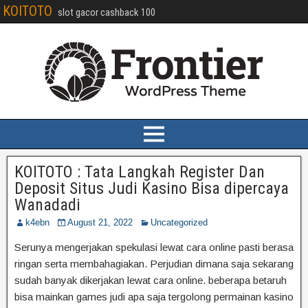
KOITOTO
slot gacor cashback 100
KOITOTO : Tata Langkah Register Dan
Deposit Situs Judi Kasino Bisa dipercaya
Wanadadi
k4ebn
August 21, 2022
Uncategorized
Serunya mengerjakan spekulasi lewat cara online pasti berasa
ringan serta membahagiakan. Perjudian dimana saja sekarang
sudah banyak dikerjakan lewat cara online. beberapa betaruh
bisa mainkan games judi apa saja tergolong permainan kasino