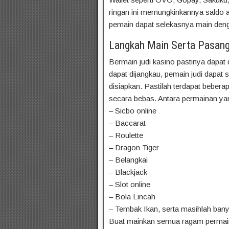
ringan ini memungkinkannya saldo a
pemain dapat selekasnya main deng
Langkah Main Serta Pasang
Bermain judi kasino pastinya dapat
dapat dijangkau, pemain judi dapa
disiapkan. Pastilah terdapat bebera
secara bebas. Antara permainan yan
– Sicbo online
– Baccarat
– Roulette
– Dragon Tiger
– Belangkai
– Blackjack
– Slot online
– Bola Lincah
– Tembak Ikan, serta masihlah bany
Buat mainkan semua ragam permaina