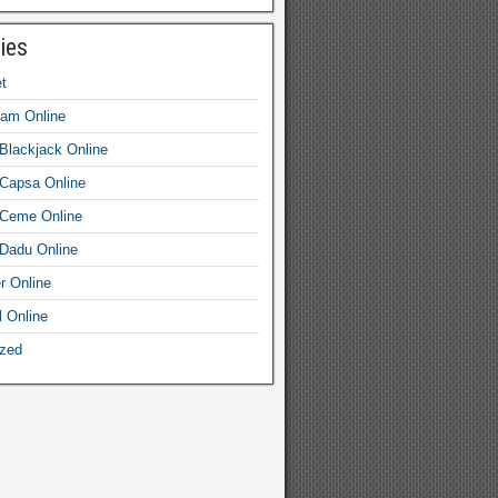
ies
t
am Online
 Blackjack Online
 Capsa Online
 Ceme Online
 Dadu Online
r Online
l Online
ized