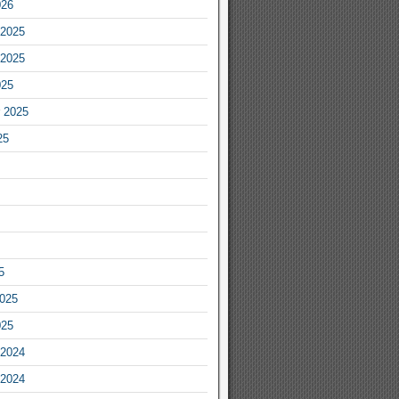
026
2025
2025
025
 2025
25
5
2025
025
2024
2024