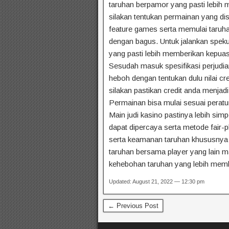
taruhan berpamor yang pasti lebih m
silakan tentukan permainan yang d
feature games serta memulai taruha
dengan bagus. Untuk jalankan spek
yang pasti lebih memberikan kepu
Sesudah masuk spesifikasi perjudi
heboh dengan tentukan dulu nilai cre
silakan pastikan credit anda menjad
Permainan bisa mulai sesuai peratu
Main judi kasino pastinya lebih sim
dapat dipercaya serta metode fair-p
serta keamanan taruhan khususnya 
taruhan bersama player yang lain m
kehebohan taruhan yang lebih mem
Updated: August 21, 2022 — 12:30 pm
← Previous Post