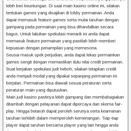
lebih beri keuntungan. Di saat main kasino online ini, silakan
tentukan games yang disajikan di lobby permainan. Anda
dapat memasuk feature games serta mulai taruhan dengan
gampang pada permainan yang bisa dihandalkan secara
bagus. Untuk lakukan spekulasi menarik ini anda dapat
memasuk feature permainan yang pastilah lebih memberi
kepuasan dengan penampilan yang memesona.
Seusai masuk spek perjudian, anda dapat lekas permainkan
games sengit dengan memastikan dulu nilai credit permainan.
Buat kerjakan spekulasi judi heboh, silakan tetapkan credit
anda menjadi modal yang dipakai sepanjang permainan ini
berjalan. Permainan bisa diawali sesuai peraturan serta
peraturan main yang diputuskan.
Main judi kasino pastinya lebih gampang dan membahagiakan
ditambah dengan pelayanan dapat dipercaya dan skema fair-
play. Hingga betaruh dapat peroleh serunya serta keamanan
taruhan terlebih dalam memperoleh kemenangan. Tiap-tiap
player dapat taruhan bersama player yang lain hingga anda