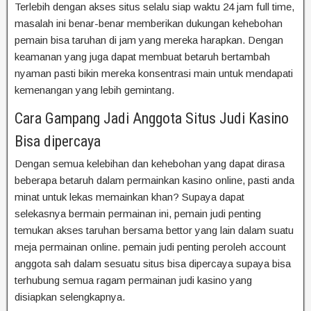
Terlebih dengan akses situs selalu siap waktu 24 jam full time,
masalah ini benar-benar memberikan dukungan kehebohan
pemain bisa taruhan di jam yang mereka harapkan. Dengan
keamanan yang juga dapat membuat betaruh bertambah
nyaman pasti bikin mereka konsentrasi main untuk mendapati
kemenangan yang lebih gemintang.
Cara Gampang Jadi Anggota Situs Judi Kasino
Bisa dipercaya
Dengan semua kelebihan dan kehebohan yang dapat dirasa
beberapa betaruh dalam permainkan kasino online, pasti anda
minat untuk lekas memainkan khan? Supaya dapat
selekasnya bermain permainan ini, pemain judi penting
temukan akses taruhan bersama bettor yang lain dalam suatu
meja permainan online. pemain judi penting peroleh account
anggota sah dalam sesuatu situs bisa dipercaya supaya bisa
terhubung semua ragam permainan judi kasino yang
disiapkan selengkapnya.