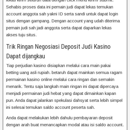
Sehabis proses data ini pemain judi dapat lekas temukan
account anggota sah yakni ID serta sandi untuk dapat login
situs dengan gampang. Dengan account yang udah diterima
pemain judi sah jadi anggota serta dapat daparkan lekas
akses tuju situs.
Trik Ringan Negosiasi Deposit Judi Kasino
Dapat dijangkau
Tiap perjudian kasino disiapkan melalui cara main pakai
betting uang asli rupiah. betaruh dapat mainkan semua ragam
permainan kasino online melalui cara ringan dan semakin
menarik. Tentu saja langkah main ringan ini dapat dipercaya
menjadi permainan judi hebat yang dapat dimainkan kapan
pun. Anda dapat jalankan spekulasi dahsyat serta lebih simpel
ini selesai temukan saldo account peserta sah.
Anda dapat melakukan lebih dahulu pembayaran deposit
dengan arah buat menancapkan modal atau isi saldo account.