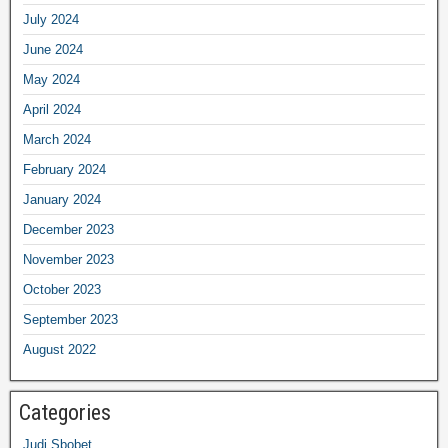
July 2024
June 2024
May 2024
April 2024
March 2024
February 2024
January 2024
December 2023
November 2023
October 2023
September 2023
August 2022
Categories
Judi Sbobet