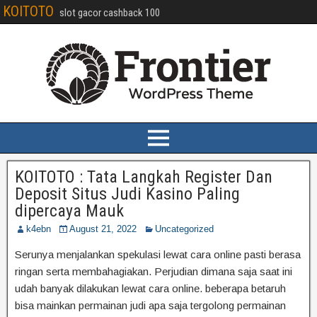
KOITOTO
slot gacor cashback 100
KOITOTO : Tata Langkah Register Dan
Deposit Situs Judi Kasino Paling
dipercaya Mauk
k4ebn
August 21, 2022
Uncategorized
Serunya menjalankan spekulasi lewat cara online pasti berasa
ringan serta membahagiakan. Perjudian dimana saja saat ini
udah banyak dilakukan lewat cara online. beberapa betaruh
bisa mainkan permainan judi apa saja tergolong permainan