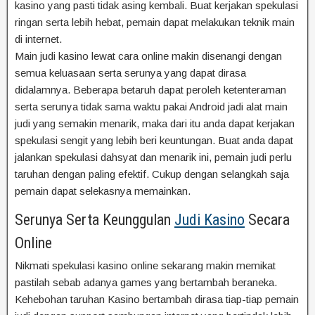
kasino yang pasti tidak asing kembali. Buat kerjakan spekulasi
ringan serta lebih hebat, pemain dapat melakukan teknik main
di internet.
Main judi kasino lewat cara online makin disenangi dengan
semua keluasaan serta serunya yang dapat dirasa
didalamnya. Beberapa betaruh dapat peroleh ketenteraman
serta serunya tidak sama waktu pakai Android jadi alat main
judi yang semakin menarik, maka dari itu anda dapat kerjakan
spekulasi sengit yang lebih beri keuntungan. Buat anda dapat
jalankan spekulasi dahsyat dan menarik ini, pemain judi perlu
taruhan dengan paling efektif. Cukup dengan selangkah saja
pemain dapat selekasnya memainkan.
Serunya Serta Keunggulan
Judi Kasino
Secara
Online
Nikmati spekulasi kasino online sekarang makin memikat
pastilah sebab adanya games yang bertambah beraneka.
Kehebohan taruhan Kasino bertambah dirasa tiap-tiap pemain