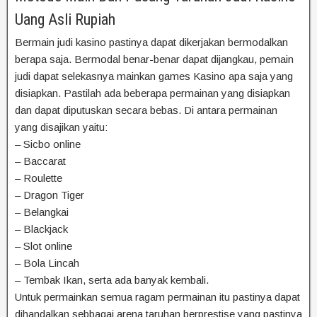
Uang Asli Rupiah
Bermain judi kasino pastinya dapat dikerjakan bermodalkan
berapa saja. Bermodal benar-benar dapat dijangkau, pemain
judi dapat selekasnya mainkan games Kasino apa saja yang
disiapkan. Pastilah ada beberapa permainan yang disiapkan
dan dapat diputuskan secara bebas. Di antara permainan
yang disajikan yaitu:
– Sicbo online
– Baccarat
– Roulette
– Dragon Tiger
– Belangkai
– Blackjack
– Slot online
– Bola Lincah
– Tembak Ikan, serta ada banyak kembali.
Untuk permainkan semua ragam permainan itu pastinya dapat
dihandalkan sebbagai arena taruhan berprestise yang pastinya