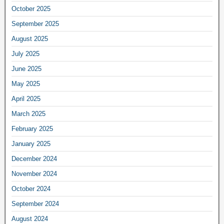
October 2025
September 2025
August 2025
July 2025
June 2025
May 2025
April 2025
March 2025
February 2025
January 2025
December 2024
November 2024
October 2024
September 2024
August 2024