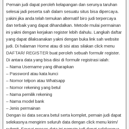
Pemain judi dapat peroleh kelapangan dan serunya taruhan
selesai jadi peserta sah dalam sesuatu situs bisa dipercaya.
yakini jika anda telah temukan alternatif biro judi terpercaya
dan terbaik yang dapat dihandalkan. Metode mulai permainan
ini yakni dengan kerjakan register lebih dahulu. Langkah daftar
yang dapat dilaksanakan yakni dengan buka link sah website
judi. Di halaman Home atau di sisi atas silakan click menu
DAFTAR/ REGISTER buat peroleh sebuah formulir register.
Di antara data yang bisa diisi di formulir registrasi ialah:
– Nama Username yang diharapkan
– Password atau kata kunci
– Nomor telpon atau Whatsapp
– Nomor rekening yang betul
– Nama pemilik rekening
– Nama model bank
– Jenis permainan
Dengan isi data secara betul serta komplet, pemain judi dapat
selekasnya mengirim seluruh data dengan click menu kirim/
submit. Seusai proses data ini pemain judi dapat selekasnya