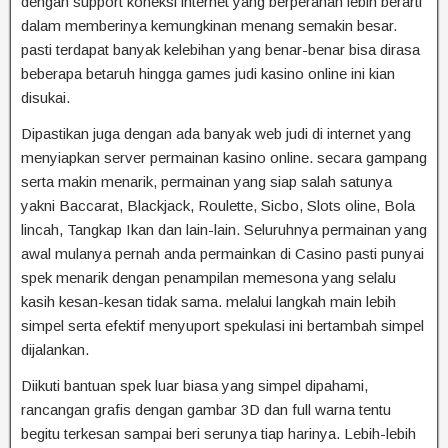
dengan support koneksi internet yang berperanan lebih berarti
dalam memberinya kemungkinan menang semakin besar.
pasti terdapat banyak kelebihan yang benar-benar bisa dirasa
beberapa betaruh hingga games judi kasino online ini kian
disukai.
Dipastikan juga dengan ada banyak web judi di internet yang
menyiapkan server permainan kasino online. secara gampang
serta makin menarik, permainan yang siap salah satunya
yakni Baccarat, Blackjack, Roulette, Sicbo, Slots oline, Bola
lincah, Tangkap Ikan dan lain-lain. Seluruhnya permainan yang
awal mulanya pernah anda permainkan di Casino pasti punyai
spek menarik dengan penampilan memesona yang selalu
kasih kesan-kesan tidak sama. melalui langkah main lebih
simpel serta efektif menyuport spekulasi ini bertambah simpel
dijalankan.
Diikuti bantuan spek luar biasa yang simpel dipahami,
rancangan grafis dengan gambar 3D dan full warna tentu
begitu terkesan sampai beri serunya tiap harinya. Lebih-lebih