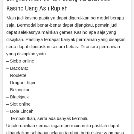
Kasino Uang Asli Rupiah
Main judi kasino pastinya dapat digerakkan bermodal berapa
saja. Bermodal benar-benar dapat dijangkau, pemain judi
dapat selekasnya mainkan games Kasino apa saja yang
disajikan. Pastinya terdapat banyak permainan yang disajikan
serta dapat diputuskan secara bebas. Di antara permainan
yang disiapkan yaitu:
– Sicbo online
– Baccarat
– Roulette
– Dragon Tiger
– Belangkai
– Blackjack
– Slot online
– Bola Lincah
– Tembak Ikan, serta ada banyak kembali.
Untuk mainkan semua ragam permainan itu pastilah dapat
dihandalkan sebbagai gelaran taruhan berprestise yang pasti