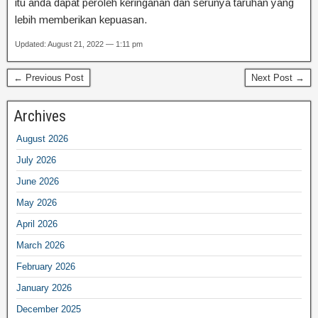
itu anda dapat peroleh keringanan dan serunya taruhan yang
lebih memberikan kepuasan.
Updated: August 21, 2022 — 1:11 pm
← Previous Post
Next Post →
Archives
August 2026
July 2026
June 2026
May 2026
April 2026
March 2026
February 2026
January 2026
December 2025