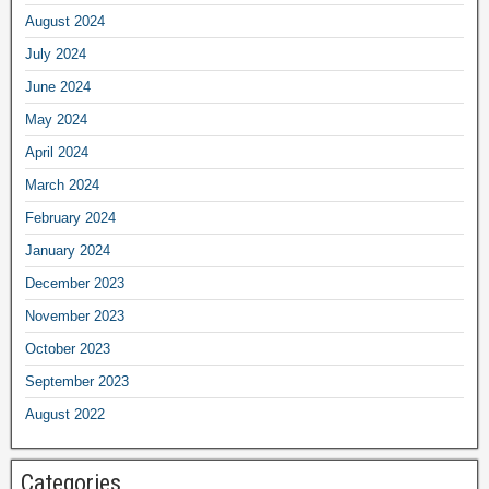
August 2024
July 2024
June 2024
May 2024
April 2024
March 2024
February 2024
January 2024
December 2023
November 2023
October 2023
September 2023
August 2022
Categories