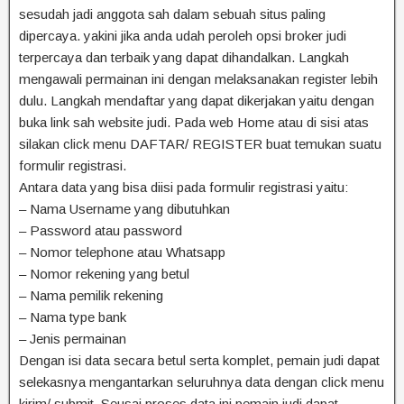
sesudah jadi anggota sah dalam sebuah situs paling
dipercaya. yakini jika anda udah peroleh opsi broker judi
terpercaya dan terbaik yang dapat dihandalkan. Langkah
mengawali permainan ini dengan melaksanakan register lebih
dulu. Langkah mendaftar yang dapat dikerjakan yaitu dengan
buka link sah website judi. Pada web Home atau di sisi atas
silakan click menu DAFTAR/ REGISTER buat temukan suatu
formulir registrasi.
Antara data yang bisa diisi pada formulir registrasi yaitu:
– Nama Username yang dibutuhkan
– Password atau password
– Nomor telephone atau Whatsapp
– Nomor rekening yang betul
– Nama pemilik rekening
– Nama type bank
– Jenis permainan
Dengan isi data secara betul serta komplet, pemain judi dapat
selekasnya mengantarkan seluruhnya data dengan click menu
kirim/ submit. Seusai proses data ini pemain judi dapat