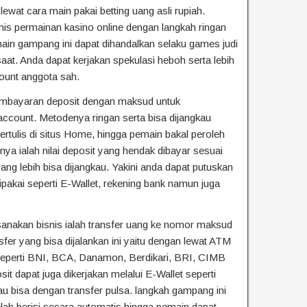
 lewat cara main pakai betting uang asli rupiah.
is permainan kasino online dengan langkah ringan
ain gampang ini dapat dihandalkan selaku games judi
aat. Anda dapat kerjakan spekulasi heboh serta lebih
count anggota sah.
embayaran deposit dengan maksud untuk
ccount. Metodenya ringan serta bisa dijangkau
tulis di situs Home, hingga pemain bakal peroleh
nya ialah nilai deposit yang hendak dibayar sesuai
ang lebih bisa dijangkau. Yakini anda dapat putuskan
ipakai seperti E-Wallet, rekening bank namun juga
sanakan bisnis ialah transfer uang ke nomor maksud
ansfer yang bisa dijalankan ini yaitu dengan lewat ATM
seperti BNI, BCA, Danamon, Berdikari, BRI, CIMB
sit dapat juga dikerjakan melalui E-Wallet seperti
au bisa dengan transfer pulsa. langkah gampang ini
ah berisi secara automatis hingga pemain dapat