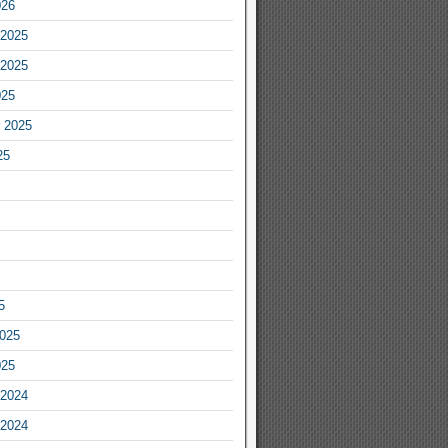
026
2025
2025
025
 2025
25
5
2025
025
2024
2024