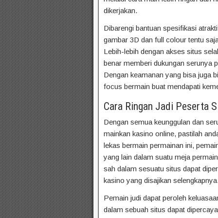
dikerjakan.
Dibarengi bantuan spesifikasi atrak
gambar 3D dan full colour tentu saj
Lebih-lebih dengan akses situs sela
benar memberi dukungan serunya pe
Dengan keamanan yang bisa juga bi
focus bermain buat mendapati keme
Cara Ringan Jadi Peserta S
Dengan semua keunggulan dan seru
mainkan kasino online, pastilah an
lekas bermain permainan ini, pemain
yang lain dalam suatu meja permain
sah dalam sesuatu situs dapat diper
kasino yang disajikan selengkapnya
Pemain judi dapat peroleh keluasaa
dalam sebuah situs dapat dipercaya. 