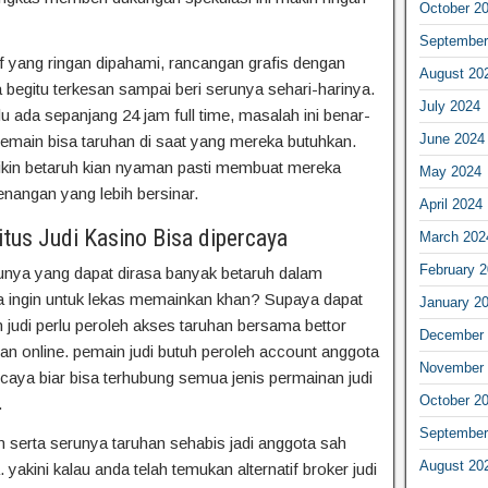
October 2
September
tif yang ringan dipahami, rancangan grafis dengan
August 20
a begitu terkesan sampai beri serunya sehari-harinya.
July 2024
lu ada sepanjang 24 jam full time, masalah ini benar-
June 2024
main bisa taruhan di saat yang mereka butuhkan.
kin betaruh kian nyaman pasti membuat mereka
May 2024
nangan yang lebih bersinar.
April 2024
itus Judi Kasino Bisa dipercaya
March 202
February 
nya yang dapat dirasa banyak betaruh dalam
da ingin untuk lekas memainkan khan? Supaya dapat
January 2
 judi perlu peroleh akses taruhan bersama bettor
December 
an online. pemain judi butuh peroleh account anggota
November 
caya biar bisa terhubung semua jenis permainan judi
October 2
.
September
n serta serunya taruhan sehabis jadi anggota sah
August 20
yakini kalau anda telah temukan alternatif broker judi