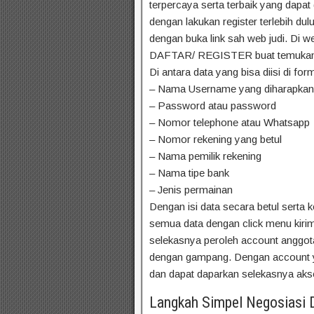
terpercaya serta terbaik yang dapat
dengan lakukan register terlebih dul
dengan buka link sah web judi. Di 
DAFTAR/ REGISTER buat temukan su
Di antara data yang bisa diisi di for
– Nama Username yang diharapkan
– Password atau password
– Nomor telephone atau Whatsapp
– Nomor rekening yang betul
– Nama pemilik rekening
– Nama tipe bank
– Jenis permainan
Dengan isi data secara betul serta
semua data dengan click menu kirim
selekasnya peroleh account anggota 
dengan gampang. Dengan account ya
dan dapat daparkan selekasnya akses
Langkah Simpel Negosiasi D