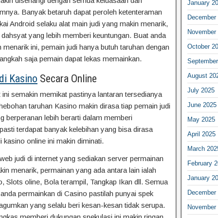
 makin disenangi dengan semua keluasaan dan
January 2
amnya. Banyak betaruh dapat peroleh ketenteraman
December 
ai Android selaku alat main judi yang makin menarik,
November 
i dahsyat yang lebih memberi keuntungan. Buat anda
 menarik ini, pemain judi hanya butuh taruhan dengan
October 2
-langkah saja pemain dapat lekas memainkan.
September
August 20
di Kasino
Secara Online
July 2025
t ini semakin memikat pastinya lantaran tersedianya
June 2025
ehebohan taruhan Kasino makin dirasa tiap pemain judi
ng berperanan lebih berarti dalam memberi
May 2025
sti terdapat banyak kelebihan yang bisa dirasa
April 2025
kasino online ini makin diminati.
March 202
web judi di internet yang sediakan server permainan
February 
kin menarik, permainan yang ada antara lain ialah
January 2
, Slots oline, Bola terampil, Tangkap Ikan dll. Semua
December 
anda permainkan di Casino pastilah punyai spek
umkan yang selalu beri kesan-kesan tidak serupa.
November 
ringkas memberi dukungan spekulasi ini makin ringan