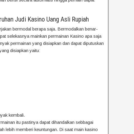
uhan Judi Kasino Uang Asli Rupiah
kerjakan bermodal berapa saja. Bermodalkan benar-
dapat selekasnya mainkan permainan Kasino apa saja
banyak permainan yang disiapkan dan dapat diputuskan
ang disiapkan yaitu:
nyak kembali.
ainan itu pastinya dapat dihandalkan sebbagai
lah lebih memberi keuntungan. Di saat main kasino