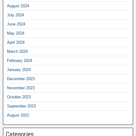
August 2024
July 2024
June 2024
May 2024
April 2024
March 2024
February 2024
January 2024
December 2023
November 2023
October 2023
September 2023
August 2022
Categories