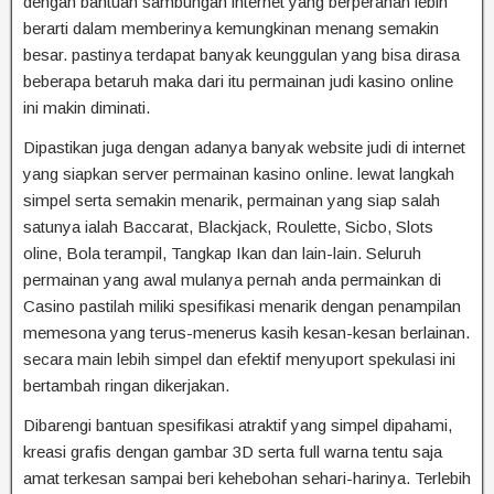
dengan bantuan sambungan internet yang berperanan lebih
berarti dalam memberinya kemungkinan menang semakin
besar. pastinya terdapat banyak keunggulan yang bisa dirasa
beberapa betaruh maka dari itu permainan judi kasino online
ini makin diminati.
Dipastikan juga dengan adanya banyak website judi di internet
yang siapkan server permainan kasino online. lewat langkah
simpel serta semakin menarik, permainan yang siap salah
satunya ialah Baccarat, Blackjack, Roulette, Sicbo, Slots
oline, Bola terampil, Tangkap Ikan dan lain-lain. Seluruh
permainan yang awal mulanya pernah anda permainkan di
Casino pastilah miliki spesifikasi menarik dengan penampilan
memesona yang terus-menerus kasih kesan-kesan berlainan.
secara main lebih simpel dan efektif menyuport spekulasi ini
bertambah ringan dikerjakan.
Dibarengi bantuan spesifikasi atraktif yang simpel dipahami,
kreasi grafis dengan gambar 3D serta full warna tentu saja
amat terkesan sampai beri kehebohan sehari-harinya. Terlebih