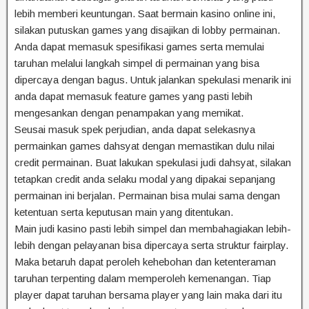
lebih memberi keuntungan. Saat bermain kasino online ini,
silakan putuskan games yang disajikan di lobby permainan.
Anda dapat memasuk spesifikasi games serta memulai
taruhan melalui langkah simpel di permainan yang bisa
dipercaya dengan bagus. Untuk jalankan spekulasi menarik ini
anda dapat memasuk feature games yang pasti lebih
mengesankan dengan penampakan yang memikat.
Seusai masuk spek perjudian, anda dapat selekasnya
permainkan games dahsyat dengan memastikan dulu nilai
credit permainan. Buat lakukan spekulasi judi dahsyat, silakan
tetapkan credit anda selaku modal yang dipakai sepanjang
permainan ini berjalan. Permainan bisa mulai sama dengan
ketentuan serta keputusan main yang ditentukan.
Main judi kasino pasti lebih simpel dan membahagiakan lebih-
lebih dengan pelayanan bisa dipercaya serta struktur fairplay.
Maka betaruh dapat peroleh kehebohan dan ketenteraman
taruhan terpenting dalam memperoleh kemenangan. Tiap
player dapat taruhan bersama player yang lain maka dari itu