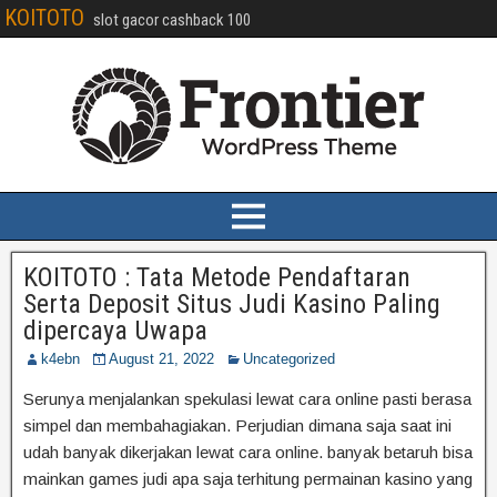
KOITOTO
slot gacor cashback 100
KOITOTO : Tata Metode Pendaftaran
Serta Deposit Situs Judi Kasino Paling
dipercaya Uwapa
k4ebn
August 21, 2022
Uncategorized
Serunya menjalankan spekulasi lewat cara online pasti berasa
simpel dan membahagiakan. Perjudian dimana saja saat ini
udah banyak dikerjakan lewat cara online. banyak betaruh bisa
mainkan games judi apa saja terhitung permainan kasino yang