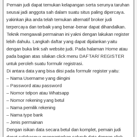
Pemain judi dapat temukan kelapangan serta serunya taruhan
seusai jadi anggota sah dalam suatu situs paling dipercaya.
yakinkan jika anda telah temukan alternatif broker judi
terpercaya dan terbaik yang benar-benar dapat dihandalkan.
Teknik mengawali permainan ini yakni dengan lakukan register
lebih dahulu. Langkah daftar yang dapat dijalankan yaitu
dengan buka link sah website judi. Pada halaman Home atau
pada bagian atas silakan click menu DAFTAR/ REGISTER
untuk peroleh suatu formulir registrasi.
Di antara data yang bisa diisi pada formulir register yaitu:
– Nama Username yang diingini
– Password atau password
– Nomor telpon atau Whatsapp
– Nomor rekening yang betul
– Nama pemilik rekening
– Nama type bank
– Jenis permainan
Dengan isikan data secara betul dan komplet, pemain judi
dapat selekasnya mengantarkan seluruh data dengan click