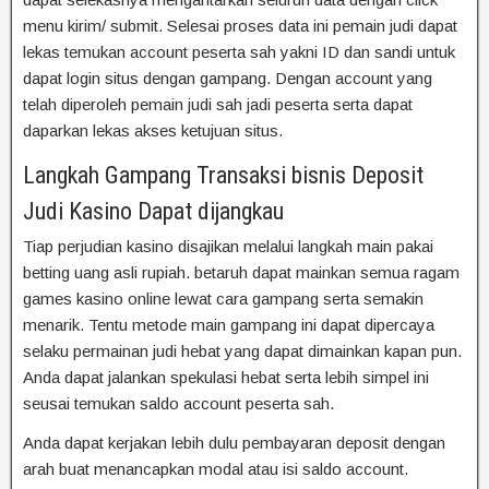
menu kirim/ submit. Selesai proses data ini pemain judi dapat
lekas temukan account peserta sah yakni ID dan sandi untuk
dapat login situs dengan gampang. Dengan account yang
telah diperoleh pemain judi sah jadi peserta serta dapat
daparkan lekas akses ketujuan situs.
Langkah Gampang Transaksi bisnis Deposit
Judi Kasino Dapat dijangkau
Tiap perjudian kasino disajikan melalui langkah main pakai
betting uang asli rupiah. betaruh dapat mainkan semua ragam
games kasino online lewat cara gampang serta semakin
menarik. Tentu metode main gampang ini dapat dipercaya
selaku permainan judi hebat yang dapat dimainkan kapan pun.
Anda dapat jalankan spekulasi hebat serta lebih simpel ini
seusai temukan saldo account peserta sah.
Anda dapat kerjakan lebih dulu pembayaran deposit dengan
arah buat menancapkan modal atau isi saldo account.