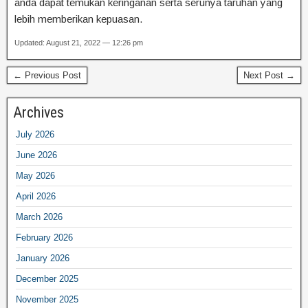
anda dapat temukan keringanan serta serunya taruhan yang
lebih memberikan kepuasan.
Updated: August 21, 2022 — 12:26 pm
← Previous Post
Next Post →
Archives
July 2026
June 2026
May 2026
April 2026
March 2026
February 2026
January 2026
December 2025
November 2025