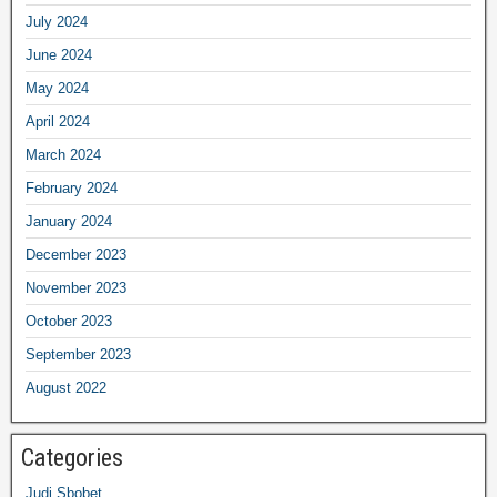
July 2024
June 2024
May 2024
April 2024
March 2024
February 2024
January 2024
December 2023
November 2023
October 2023
September 2023
August 2022
Categories
Judi Sbobet