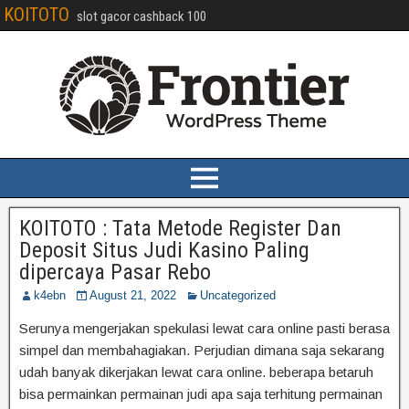
KOITOTO
slot gacor cashback 100
KOITOTO : Tata Metode Register Dan
Deposit Situs Judi Kasino Paling
dipercaya Pasar Rebo
k4ebn
August 21, 2022
Uncategorized
Serunya mengerjakan spekulasi lewat cara online pasti berasa
simpel dan membahagiakan. Perjudian dimana saja sekarang
udah banyak dikerjakan lewat cara online. beberapa betaruh
bisa permainkan permainan judi apa saja terhitung permainan