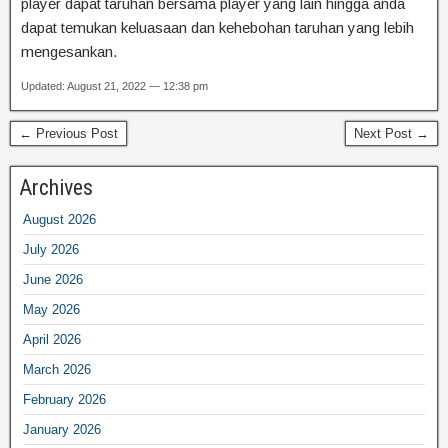
player dapat taruhan bersama player yang lain hingga anda
dapat temukan keluasaan dan kehebohan taruhan yang lebih
mengesankan.
Updated: August 21, 2022 — 12:38 pm
← Previous Post
Next Post →
Archives
August 2026
July 2026
June 2026
May 2026
April 2026
March 2026
February 2026
January 2026