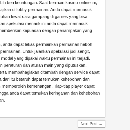
bih beri keuntungan. Saat bermain kasino online ini,
sajikan di lobby permainan. Anda dapat memasuk
aruhan lewat cara gampang di games yang bisa
kan spekulasi menarik ini anda dapat memasuk
h memberikan kepuasan dengan penampakan yang
an, anda dapat lekas permainkan permainan heboh
permainan. Untuk jalankan spekulasi judi sengit,
 modal yang dipakai waktu permainan ini terjadi.
n peraturan dan aturan main yang diputuskan.
l serta membahagiakan ditambah dengan service dapat
ka dari itu betaruh dapat temukan kehebohan dan
am memperoleh kemenangan. Tiap-tiap player dapat
hingga anda dapat temukan keringanan dan kehebohan
an.
Next Post →