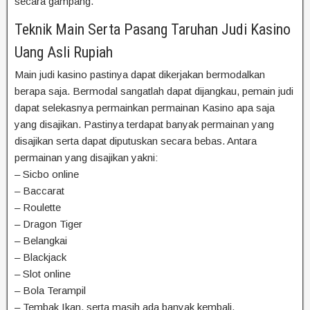
secara gampang.
Teknik Main Serta Pasang Taruhan Judi Kasino
Uang Asli Rupiah
Main judi kasino pastinya dapat dikerjakan bermodalkan
berapa saja. Bermodal sangatlah dapat dijangkau, pemain judi
dapat selekasnya permainkan permainan Kasino apa saja
yang disajikan. Pastinya terdapat banyak permainan yang
disajikan serta dapat diputuskan secara bebas. Antara
permainan yang disajikan yakni:
– Sicbo online
– Baccarat
– Roulette
– Dragon Tiger
– Belangkai
– Blackjack
– Slot online
– Bola Terampil
– Tembak Ikan, serta masih ada banyak kembali.