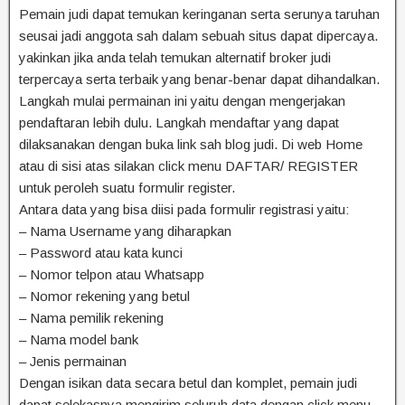
Pemain judi dapat temukan keringanan serta serunya taruhan
seusai jadi anggota sah dalam sebuah situs dapat dipercaya.
yakinkan jika anda telah temukan alternatif broker judi
terpercaya serta terbaik yang benar-benar dapat dihandalkan.
Langkah mulai permainan ini yaitu dengan mengerjakan
pendaftaran lebih dulu. Langkah mendaftar yang dapat
dilaksanakan dengan buka link sah blog judi. Di web Home
atau di sisi atas silakan click menu DAFTAR/ REGISTER
untuk peroleh suatu formulir register.
Antara data yang bisa diisi pada formulir registrasi yaitu:
– Nama Username yang diharapkan
– Password atau kata kunci
– Nomor telpon atau Whatsapp
– Nomor rekening yang betul
– Nama pemilik rekening
– Nama model bank
– Jenis permainan
Dengan isikan data secara betul dan komplet, pemain judi
dapat selekasnya mengirim seluruh data dengan click menu