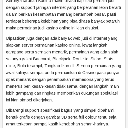
Serunya taruhan Kasino makin dirasa tiap-tiap pemain judi
dengan support jaringan internet yang berperanan lebih berarti
dalam berikan kesempatan menang bertambah besar. pasti
terdapat beberapa kelebihan yang bisa dirasa banyak betaruh
maka permainan judi kasino online ini kian disukai.
Dipastikan juga dengan ada banyak web judi di internet yang
siapkan server permainan kasino online. lewat langkah
gampang serta semakin menarik, permainan yang ada salah
satunya yakni Baccarat, Blackjack, Roulette, Sicbo, Slots
oline, Bola terampil, Tangkap Ikan dll. Semua permainan yang
awal kalinya sempat anda permainkan di Casino pasti punyai
spek menarik dengan penampakan memesona yang terus-
menerus beri kesan-kesan tidak sama. dengan langkah main
lebih gampang dan ringkas memberikan dukungan spekulasi
ini kian simpel dikerjakan.
Dibarengi support spesifikasi bagus yang simpel dipahami,
bentuk grafis dengan gambar 3D serta full colour tentu saja
amat terkesan sampai kasih kehebohan sehari-harinya.