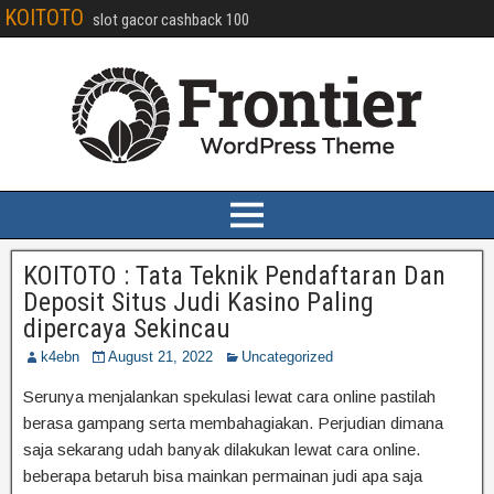
KOITOTO
slot gacor cashback 100
KOITOTO : Tata Teknik Pendaftaran Dan
Deposit Situs Judi Kasino Paling
dipercaya Sekincau
k4ebn
August 21, 2022
Uncategorized
Serunya menjalankan spekulasi lewat cara online pastilah
berasa gampang serta membahagiakan. Perjudian dimana
saja sekarang udah banyak dilakukan lewat cara online.
beberapa betaruh bisa mainkan permainan judi apa saja