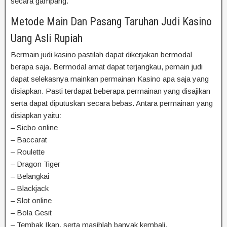
secara gampang.
Metode Main Dan Pasang Taruhan Judi Kasino
Uang Asli Rupiah
Bermain judi kasino pastilah dapat dikerjakan bermodal
berapa saja. Bermodal amat dapat terjangkau, pemain judi
dapat selekasnya mainkan permainan Kasino apa saja yang
disiapkan. Pasti terdapat beberapa permainan yang disajikan
serta dapat diputuskan secara bebas. Antara permainan yang
disiapkan yaitu:
– Sicbo online
– Baccarat
– Roulette
– Dragon Tiger
– Belangkai
– Blackjack
– Slot online
– Bola Gesit
– Tembak Ikan, serta masihlah banyak kembali.