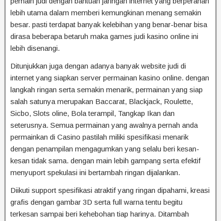
pemain judi dengan bantuan jaringan internet yang berperanan
lebih utama dalam memberi kemungkinan menang semakin
besar. pasti terdapat banyak kelebihan yang benar-benar bisa
dirasa beberapa betaruh maka games judi kasino online ini
lebih disenangi.
Ditunjukkan juga dengan adanya banyak website judi di
internet yang siapkan server permainan kasino online. dengan
langkah ringan serta semakin menarik, permainan yang siap
salah satunya merupakan Baccarat, Blackjack, Roulette,
Sicbo, Slots oline, Bola terampil, Tangkap Ikan dan
seterusnya. Semua permainan yang awalnya pernah anda
permainkan di Casino pastilah miliki spesifikasi menarik
dengan penampilan mengagumkan yang selalu beri kesan-
kesan tidak sama. dengan main lebih gampang serta efektif
menyuport spekulasi ini bertambah ringan dijalankan.
Diikuti support spesifikasi atraktif yang ringan dipahami, kreasi
grafis dengan gambar 3D serta full warna tentu begitu
terkesan sampai beri kehebohan tiap harinya. Ditambah