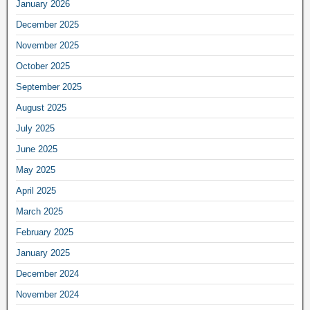
January 2026
December 2025
November 2025
October 2025
September 2025
August 2025
July 2025
June 2025
May 2025
April 2025
March 2025
February 2025
January 2025
December 2024
November 2024