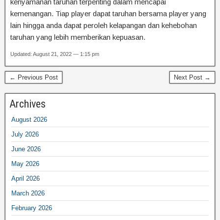
kenyamanan taruhan terpenting dalam mencapai
kemenangan. Tiap player dapat taruhan bersama player yang
lain hingga anda dapat peroleh kelapangan dan kehebohan
taruhan yang lebih memberikan kepuasan.
Updated: August 21, 2022 — 1:15 pm
← Previous Post
Next Post →
Archives
August 2026
July 2026
June 2026
May 2026
April 2026
March 2026
February 2026