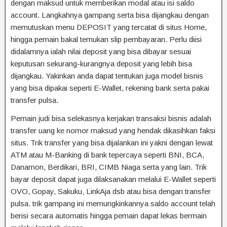
dengan maksud untuk memberikan modal atau isi saldo
account. Langkahnya gampang serta bisa dijangkau dengan
memutuskan menu DEPOSIT yang tercatat di situs Home,
hingga pemain bakal temukan slip pembayaran. Perlu diisi
didalamnya ialah nilai deposit yang bisa dibayar sesuai
keputusan sekurang-kurangnya deposit yang lebih bisa
dijangkau. Yakinkan anda dapat tentukan juga model bisnis
yang bisa dipakai seperti E-Wallet, rekening bank serta pakai
transfer pulsa.
Pemain judi bisa selekasnya kerjakan transaksi bisnis adalah
transfer uang ke nomor maksud yang hendak dikasihkan faksi
situs. Trik transfer yang bisa dijalankan ini yakni dengan lewat
ATM atau M-Banking di bank tepercaya seperti BNI, BCA,
Danamon, Berdikari, BRI, CIMB Niaga serta yang lain. Trik
bayar deposit dapat juga dilaksanakan melalui E-Wallet seperti
OVO, Gopay, Sakuku, LinkAja dsb atau bisa dengan transfer
pulsa. trik gampang ini memungkinkannya saldo account telah
berisi secara automatis hingga pemain dapat lekas bermain