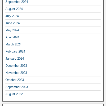
September 2024
August 2024
July 2024
June 2024
May 2024
April 2024
March 2024
February 2024
January 2024
December 2023
November 2023
October 2023
September 2023
August 2022