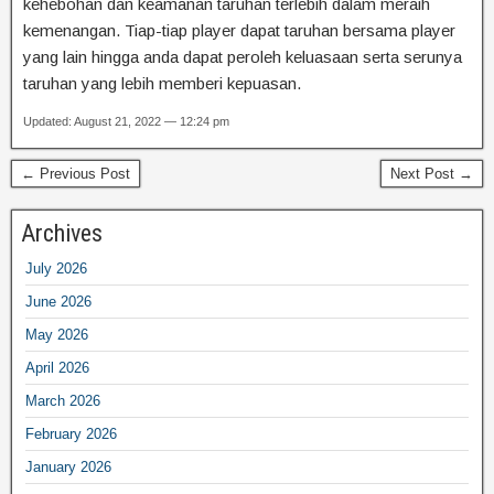
kehebohan dan keamanan taruhan terlebih dalam meraih
kemenangan. Tiap-tiap player dapat taruhan bersama player
yang lain hingga anda dapat peroleh keluasaan serta serunya
taruhan yang lebih memberi kepuasan.
Updated: August 21, 2022 — 12:24 pm
← Previous Post
Next Post →
Archives
July 2026
June 2026
May 2026
April 2026
March 2026
February 2026
January 2026