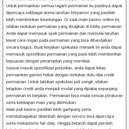
Untuk permainkan semua ragam permainan itu pastinya dapat
dipercaya sebbagai arena taruhan berpamor yang pastilah
lebih memberikan keuntungan. Di saat main kasino online ini,
silakan tentukan permainan yang disajikan di lobby permainan.
Anda dapat memasuk spek permainan dan memulai taruhan
lewat cara ringan pada permainan yang bisa dihandalkan
secara bagus. Buat kerjakan spekulasi menarik ini anda dapat
memasuk spesifikasi permainan yang pasti lebih memberikan
kepuasan dengan penampilan yang memikat.
Seusai masuk spesifikasi perjudian, anda dapat lekas
permainkan games hebat dengan tentukan dulu nilai credit
permainan. Untuk lakukan spekulasi judi sengit, silakan
tetapkan credit anda menjadi modal yang dipakai sepanjang
permainan ini berjalan. Permainan bisa mulai sesuai peraturan
serta ketetapan main yang ditentukan.
Main judi kasino pastilah lebih gampang serta
membahagiakan ditambah dengan service bisa dipercaya
serta mekanisme fair-play. Hingga betaruh dapat peroleh