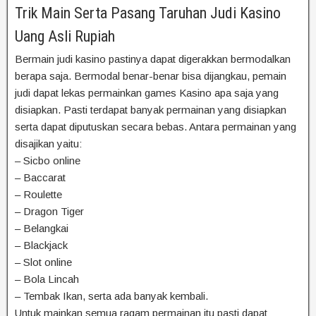
Trik Main Serta Pasang Taruhan Judi Kasino
Uang Asli Rupiah
Bermain judi kasino pastinya dapat digerakkan bermodalkan
berapa saja. Bermodal benar-benar bisa dijangkau, pemain
judi dapat lekas permainkan games Kasino apa saja yang
disiapkan. Pasti terdapat banyak permainan yang disiapkan
serta dapat diputuskan secara bebas. Antara permainan yang
disajikan yaitu:
– Sicbo online
– Baccarat
– Roulette
– Dragon Tiger
– Belangkai
– Blackjack
– Slot online
– Bola Lincah
– Tembak Ikan, serta ada banyak kembali.
Untuk mainkan semua ragam permainan itu pasti dapat