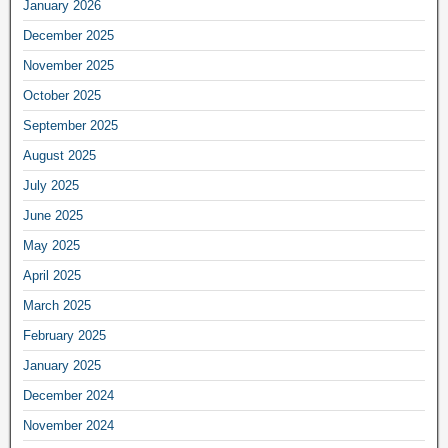
January 2026
December 2025
November 2025
October 2025
September 2025
August 2025
July 2025
June 2025
May 2025
April 2025
March 2025
February 2025
January 2025
December 2024
November 2024