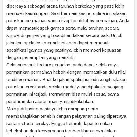
dipercaya sebbagai arena taruhan berkelas yang pasti lebih
memberi keuntungan. Saat bermain kasino online ini, silakan
putuskan permainan yang disiapkan di lobby permainan. Anda
dapat memasuk spek games serta mulai taruhan secara
simpel di games yang bisa dihandalkan secara baik. Untuk
jalankan spekulasi menarik ini anda dapat memasuk
spesifikasi games yang pastinya lebih memberi kepuasan
dengan penampilan yang menarik.
Selesai masuk feature perjudian, anda dapat selekasnya
permainkan permainan heboh dengan memastikan dulu nilai
credit permainan. Buat kerjakan spekulasi judi sengit, silakan
putuskan credit anda selaku modal yang dipakai sepanjang
permainan ini terjadi. Permainan bisa mulai sesuai sama
peraturan dan aturan main yang dikukuhkan.
Main judi kasino pastinya lebih gampang serta
membahagiakan terlebih dengan pelayanan paling dipercaya
serta metode fairplay. Hingga betaruh dapat temukan
kehebohan dan kenyamanan taruhan khususnya dalam