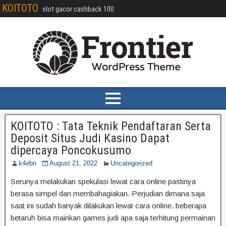
KOITOTO
slot gacor cashback 100
KOITOTO : Tata Teknik Pendaftaran Serta
Deposit Situs Judi Kasino Dapat
dipercaya Poncokusumo
k4ebn
August 21, 2022
Uncategorized
Serunya melakukan spekulasi lewat cara online pastinya
berasa simpel dan membahagiakan. Perjudian dimana saja
saat ini sudah banyak dilakukan lewat cara online. beberapa
betaruh bisa mainkan games judi apa saja terhitung permainan