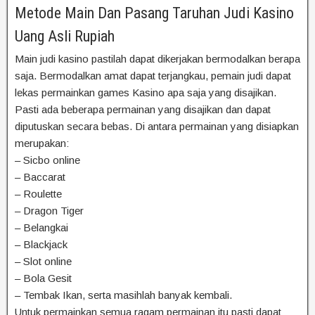
Metode Main Dan Pasang Taruhan Judi Kasino
Uang Asli Rupiah
Main judi kasino pastilah dapat dikerjakan bermodalkan berapa
saja. Bermodalkan amat dapat terjangkau, pemain judi dapat
lekas permainkan games Kasino apa saja yang disajikan.
Pasti ada beberapa permainan yang disajikan dan dapat
diputuskan secara bebas. Di antara permainan yang disiapkan
merupakan:
– Sicbo online
– Baccarat
– Roulette
– Dragon Tiger
– Belangkai
– Blackjack
– Slot online
– Bola Gesit
– Tembak Ikan, serta masihlah banyak kembali.
Untuk permainkan semua ragam permainan itu pasti dapat