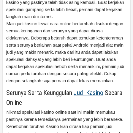
kasino yang pastinya telah tidak asing kembali. Buat kerjakan
spekulasi gampang serta lebih hebat, pemain dapat kerjakan
langkah main di internet.
Main judi kasino lewat cara online bertambah disukai dengan
semua keringanan dan serunya yang dapat dirasa
didalamnya. Beberapa betaruh dapat temukan ketenteraman
serta serunya berlainan saat pakai Android menjadi alat main
judi yang makin menarik, maka dari itu anda dapat lakukan
spekulasi dahsyat yang lebih beri keuntungan. Buat anda
dapat kerjakan spekulasi heboh serta menarik ini, pemain judi
cuman perlu taruhan dengan secara paling efektif. Cukup
dengan selangkah saja pemain dapat lekas memainkan.
Serunya Serta Keunggulan
Judi Kasino
Secara
Online
Nikmati spekulasi kasino online saat ini makin memukau
pastinya karena tersedianya permainan yang lebih beraneka.
Kehebohan taruhan Kasino kian dirasa tiap pemain judi