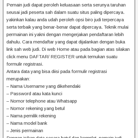
Pemain judi dapat peroleh keluasaan serta serunya taruhan
seusai jadi peserta sah dalam suatu situs paling dipercaya.
yakinkan kalau anda udah peroleh opsi biro judi terpercaya
serta terbaik yang benar-benar dapat dipercaya. Teknik mulai
permainan ini yakni dengan mengerjakan pendaftaran lebih
dahulu. Cara mendaftar yang dapat dijalankan dengan buka
link sah web judi. Di web Home atau pada bagian atas silakan
click menu DAFTAR/ REGISTER untuk temukan suatu
formulir registrasi.
Antara data yang bisa diisi pada formulir registrasi
merupakan:
– Nama Username yang dikehendaki
– Password atau kata kunci
– Nomor telephone atau Whatsapp
– Nomor rekening yang betul
– Nama pemilik rekening
– Nama model bank
– Jenis permainan
Dengan isikan data secara betul dan komplet, pemain judi