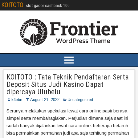
KOITOTO
slot gacor cashback 100
KOITOTO : Tata Teknik Pendaftaran Serta
Deposit Situs Judi Kasino Dapat
dipercaya Ulubelu
k4ebn
August 21, 2022
Uncategorized
Serunya melakukan spekulasi lewat cara online pasti berasa
simpel serta membahagiakan. Perjudian dimana saja saat ini
sudah banyak dijalankan lewat cara online. beberapa betaruh
bisa permainkan permainan judi apa saja terhitung permainan