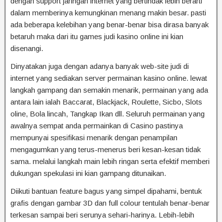
dengan support jaringan internet yang bertindak lebih berarti
dalam memberinya kemungkinan menang makin besar. pasti
ada beberapa kelebihan yang benar-benar bisa dirasa banyak
betaruh maka dari itu games judi kasino online ini kian
disenangi.
Dinyatakan juga dengan adanya banyak web-site judi di
internet yang sediakan server permainan kasino online. lewat
langkah gampang dan semakin menarik, permainan yang ada
antara lain ialah Baccarat, Blackjack, Roulette, Sicbo, Slots
oline, Bola lincah, Tangkap Ikan dll. Seluruh permainan yang
awalnya sempat anda permainkan di Casino pastinya
mempunyai spesifikasi menarik dengan penampilan
mengagumkan yang terus-menerus beri kesan-kesan tidak
sama. melalui langkah main lebih ringan serta efektif memberi
dukungan spekulasi ini kian gampang ditunaikan.
Diikuti bantuan feature bagus yang simpel dipahami, bentuk
grafis dengan gambar 3D dan full colour tentulah benar-benar
terkesan sampai beri serunya sehari-harinya. Lebih-lebih