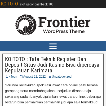
KOITOTO
slot gacor cashback 100
KOITOTO : Tata Teknik Register Dan
Deposit Situs Judi Kasino Bisa dipercaya
Kepulauan Karimata
k4ebn
August 21, 2022
Uncategorized
Serunya melakukan spekulasi lewat cara online pasti berasa
gampang serta membahagiakan. Perjudian dimana saja
sekarang sudah banyak dijalankan lewat cara online. beberapa
betaruh bisa permainkan permainan judi apa saja termaksud