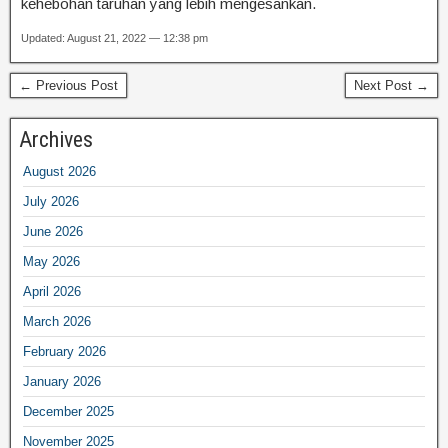
kehebohan taruhan yang lebih mengesankan.
Updated: August 21, 2022 — 12:38 pm
← Previous Post
Next Post →
Archives
August 2026
July 2026
June 2026
May 2026
April 2026
March 2026
February 2026
January 2026
December 2025
November 2025