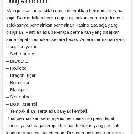
Uang Asli Rupiah
Main judi kasino pastilah dapat digerakkan bermodal berapa
saja. Bermodalkan begitu dapat dijangkau, pemain judi dapat
selekasnya permainkan permainan Kasino apa saja yang
disajikan. Pastilah ada beberapa permainan yang disajikan
serta dapat diputuskan secara bebas. Antara permainan yang
disiapkan yakni:
– Sicbo online
– Baccarat
– Roulette
– Dragon Tiger
– Belangkai
– Blackjack
– Slot online
– Bola Terampil
– Tembak Ikan, serta ada banyak kembali.
Buat permainkan semua jenis permainan itu pasti dapat
dipercaya sebbagai tempat taruhan berkelas yang pastilah
lebih memberikan keuntungan. Di saat main kasino online ini,