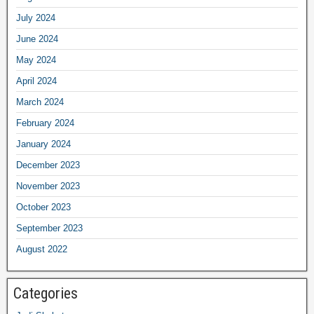
July 2024
June 2024
May 2024
April 2024
March 2024
February 2024
January 2024
December 2023
November 2023
October 2023
September 2023
August 2022
Categories