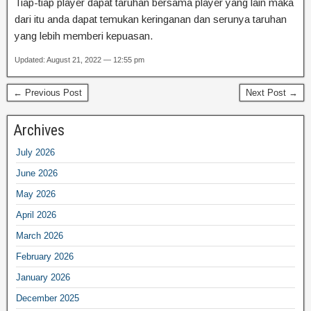
Tiap-tiap player dapat taruhan bersama player yang lain maka
dari itu anda dapat temukan keringanan dan serunya taruhan
yang lebih memberi kepuasan.
Updated: August 21, 2022 — 12:55 pm
← Previous Post
Next Post →
Archives
July 2026
June 2026
May 2026
April 2026
March 2026
February 2026
January 2026
December 2025