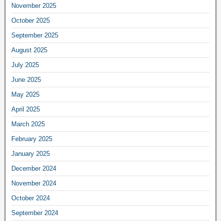
November 2025
October 2025
September 2025
August 2025
July 2025
June 2025
May 2025
April 2025
March 2025
February 2025
January 2025
December 2024
November 2024
October 2024
September 2024