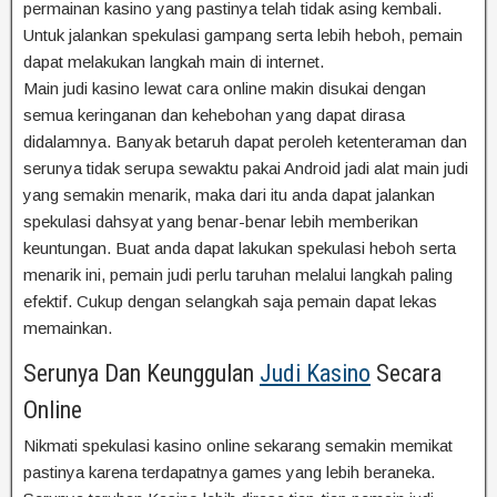
permainan kasino yang pastinya telah tidak asing kembali.
Untuk jalankan spekulasi gampang serta lebih heboh, pemain
dapat melakukan langkah main di internet.
Main judi kasino lewat cara online makin disukai dengan
semua keringanan dan kehebohan yang dapat dirasa
didalamnya. Banyak betaruh dapat peroleh ketenteraman dan
serunya tidak serupa sewaktu pakai Android jadi alat main judi
yang semakin menarik, maka dari itu anda dapat jalankan
spekulasi dahsyat yang benar-benar lebih memberikan
keuntungan. Buat anda dapat lakukan spekulasi heboh serta
menarik ini, pemain judi perlu taruhan melalui langkah paling
efektif. Cukup dengan selangkah saja pemain dapat lekas
memainkan.
Serunya Dan Keunggulan
Judi Kasino
Secara
Online
Nikmati spekulasi kasino online sekarang semakin memikat
pastinya karena terdapatnya games yang lebih beraneka.