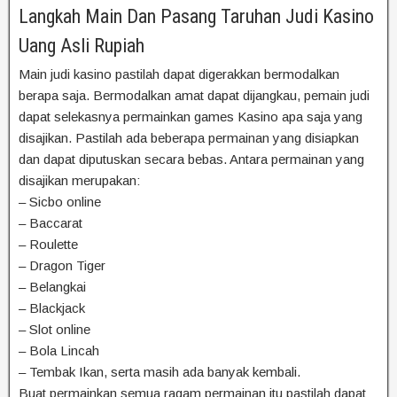
Langkah Main Dan Pasang Taruhan Judi Kasino
Uang Asli Rupiah
Main judi kasino pastilah dapat digerakkan bermodalkan
berapa saja. Bermodalkan amat dapat dijangkau, pemain judi
dapat selekasnya permainkan games Kasino apa saja yang
disajikan. Pastilah ada beberapa permainan yang disiapkan
dan dapat diputuskan secara bebas. Antara permainan yang
disajikan merupakan:
– Sicbo online
– Baccarat
– Roulette
– Dragon Tiger
– Belangkai
– Blackjack
– Slot online
– Bola Lincah
– Tembak Ikan, serta masih ada banyak kembali.
Buat permainkan semua ragam permainan itu pastilah dapat