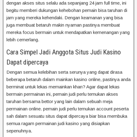
dengan akses situs selalu ada sepanjang 24 jam full time, ini
begitu memberi dukungan kehebohan pemain bisa taruhan di
jam yang mereka kehendaki. Dengan keamanan yang bisa
juga membuat betaruh makin nyaman pastinya membuat
mereka focus bermain untuk mendapatkan kemenangan yang
lebih cemerlang.
Cara Simpel Jadi Anggota Situs Judi Kasino
Dapat dipercaya
Dengan semua kelebihan serta serunya yang dapat dirasa
beberapa betaruh dalam mainkan kasino online, pastinya anda
berminat untuk lekas memainkan khan? Agar dapat lekas
bermain permainan ini, pemain judi perlu temukan akses
taruhan bersama bettor yang lain dalam sebuah meja
permainan online. pemain judi perlu temukan account peserta
sah dalam sesuatu situs dapat dipercaya biar bisa membuka
semua ragam permainan judi kasino yang disiapkan
sepenuhnya.