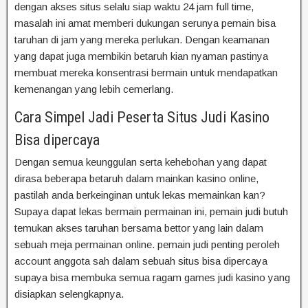
dengan akses situs selalu siap waktu 24 jam full time,
masalah ini amat memberi dukungan serunya pemain bisa
taruhan di jam yang mereka perlukan. Dengan keamanan
yang dapat juga membikin betaruh kian nyaman pastinya
membuat mereka konsentrasi bermain untuk mendapatkan
kemenangan yang lebih cemerlang.
Cara Simpel Jadi Peserta Situs Judi Kasino
Bisa dipercaya
Dengan semua keunggulan serta kehebohan yang dapat
dirasa beberapa betaruh dalam mainkan kasino online,
pastilah anda berkeinginan untuk lekas memainkan kan?
Supaya dapat lekas bermain permainan ini, pemain judi butuh
temukan akses taruhan bersama bettor yang lain dalam
sebuah meja permainan online. pemain judi penting peroleh
account anggota sah dalam sebuah situs bisa dipercaya
supaya bisa membuka semua ragam games judi kasino yang
disiapkan selengkapnya.