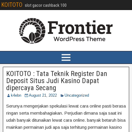
KOITOTO
slot gacor cashback 100
KOITOTO : Tata Teknik Register Dan
Deposit Situs Judi Kasino Dapat
dipercaya Secang
k4ebn
August 21, 2022
Uncategorized
Serunya mengerjakan spekulasi lewat cara online pasti berasa
ringan serta membahagiakan. Perjudian dimana saja saat ini
udah banyak ditunaikan lewat cara online. banyak betaruh bisa
mainkan permainan judi apa saja terhitung permainan kasino