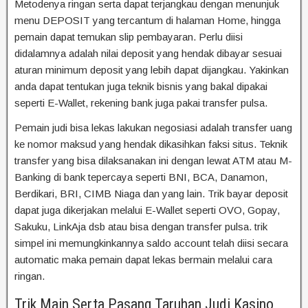
Metodenya ringan serta dapat terjangkau dengan menunjuk
menu DEPOSIT yang tercantum di halaman Home, hingga
pemain dapat temukan slip pembayaran. Perlu diisi
didalamnya adalah nilai deposit yang hendak dibayar sesuai
aturan minimum deposit yang lebih dapat dijangkau. Yakinkan
anda dapat tentukan juga teknik bisnis yang bakal dipakai
seperti E-Wallet, rekening bank juga pakai transfer pulsa.
Pemain judi bisa lekas lakukan negosiasi adalah transfer uang
ke nomor maksud yang hendak dikasihkan faksi situs. Teknik
transfer yang bisa dilaksanakan ini dengan lewat ATM atau M-
Banking di bank tepercaya seperti BNI, BCA, Danamon,
Berdikari, BRI, CIMB Niaga dan yang lain. Trik bayar deposit
dapat juga dikerjakan melalui E-Wallet seperti OVO, Gopay,
Sakuku, LinkAja dsb atau bisa dengan transfer pulsa. trik
simpel ini memungkinkannya saldo account telah diisi secara
automatic maka pemain dapat lekas bermain melalui cara
ringan.
Trik Main Serta Pasang Taruhan Judi Kasino