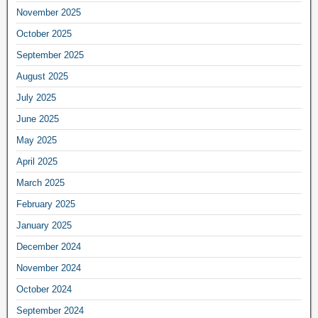
November 2025
October 2025
September 2025
August 2025
July 2025
June 2025
May 2025
April 2025
March 2025
February 2025
January 2025
December 2024
November 2024
October 2024
September 2024