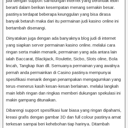
judi dengan support sambungan internet yang bertindak lebih
berarti dalam berikan kesempatan menang semakin besar.
pastinya terdapat beberapa keunggulan yang bisa dirasa
banyak betaruh maka dari itu permainan judi kasino online ini
bertambah disenangi.
Dinyatakan juga dengan ada banyaknya blog judi di internet
yang siapkan server permainan kasino online. melalui cara
ringan serta makin menarik, permainan yang ada antara lain
ialah Baccarat, Blackjack, Roulette, Sicbo, Slots oline, Bola
lincah, Tangkap Ikan dll. Semuanya permainan yang awalnya
pernah anda permainkan di Casino pastinya mempunyai
spesifikasi menarik dengan penampakan mengagumkan yang
terus-menerus kasih kesan-kesan berlainan. melalui langkah
main lebih ringan dan ringkas memberi dukungan spekulasi ini
makin gampang ditunaikan.
Dibarengi support spesifikasi luar biasa yang ringan dipahami,
kreasi grafis dengan gambar 3D dan full colour pastinya amat
terkesan sampai beri kehebohan tiap harinya. Ditambah