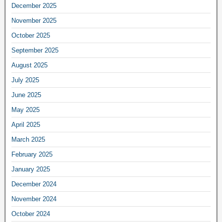
December 2025
November 2025
October 2025
September 2025
August 2025
July 2025
June 2025
May 2025
April 2025
March 2025
February 2025
January 2025
December 2024
November 2024
October 2024