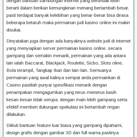
dengan bantuan sambungan internet yang bertindak lebih
berarti dalam berikan kemungkinan menang bertambah besar.
pasti terdapat banyak kelebihan yang benar-benar bisa dirasa
beberapa betaruh maka permainan judi kasino online ini makin
disukai.
Dinyatakan juga dengan ada banyaknya website judi di internet
yang menyiapkan server permainan kasino online. secara
gampang dan semakin menarik, permainan yang ada antara
lain ialah Baccarat, Blackjack, Roulette, Sicbo, Slots oline,
Bola terampil, Tangkap Ikan dan lain-lain. Semuanya
permainan yang awal kalinya sempat anda permainkan di
Casino pastilah punyai spesifikasi menarik dengan
penampakan mengagumkan yang terus-menerus kasih
kesan-kesan tidak serupa. dengan main lebih gampang serta
efektif memberi dukungan spekulasi ini bertambah ringan
dilakukan.
Diikuti bantuan feature luar biasa yang gampang dipahami,
design grafis dengan gambar 3D dan full warna pastinya