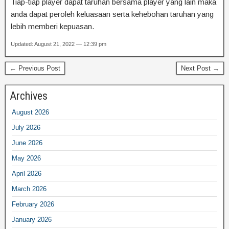
Tiap-tiap player dapat taruhan bersama player yang lain maka
anda dapat peroleh keluasaan serta kehebohan taruhan yang
lebih memberi kepuasan.
Updated: August 21, 2022 — 12:39 pm
← Previous Post
Next Post →
Archives
August 2026
July 2026
June 2026
May 2026
April 2026
March 2026
February 2026
January 2026