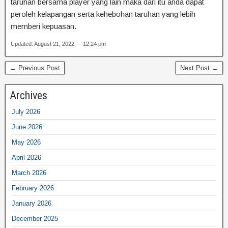
taruhan bersama player yang lain maka dari itu anda dapat
peroleh kelapangan serta kehebohan taruhan yang lebih
memberi kepuasan.
Updated: August 21, 2022 — 12:24 pm
← Previous Post
Next Post →
Archives
July 2026
June 2026
May 2026
April 2026
March 2026
February 2026
January 2026
December 2025