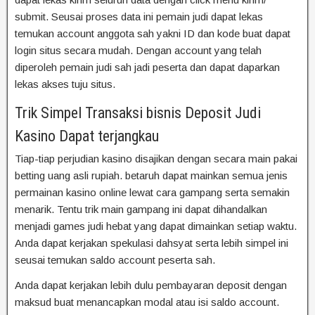
submit. Seusai proses data ini pemain judi dapat lekas
temukan account anggota sah yakni ID dan kode buat dapat
login situs secara mudah. Dengan account yang telah
diperoleh pemain judi sah jadi peserta dan dapat daparkan
lekas akses tuju situs.
Trik Simpel Transaksi bisnis Deposit Judi
Kasino Dapat terjangkau
Tiap-tiap perjudian kasino disajikan dengan secara main pakai
betting uang asli rupiah. betaruh dapat mainkan semua jenis
permainan kasino online lewat cara gampang serta semakin
menarik. Tentu trik main gampang ini dapat dihandalkan
menjadi games judi hebat yang dapat dimainkan setiap waktu.
Anda dapat kerjakan spekulasi dahsyat serta lebih simpel ini
seusai temukan saldo account peserta sah.
Anda dapat kerjakan lebih dulu pembayaran deposit dengan
maksud buat menancapkan modal atau isi saldo account.