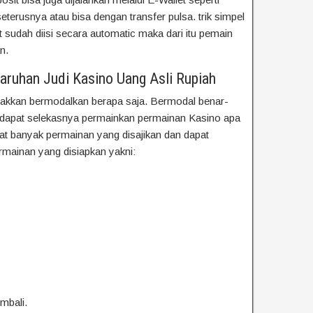
terusnya atau bisa dengan transfer pulsa. trik simpel
sudah diisi secara automatic maka dari itu pemain
n.
ruhan Judi Kasino Uang Asli Rupiah
gerakkan bermodalkan berapa saja. Bermodal benar-
i dapat selekasnya permainkan permainan Kasino apa
pat banyak permainan yang disajikan dan dapat
rmainan yang disiapkan yakni:
mbali.