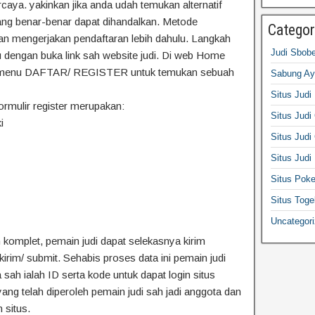
rcaya. yakinkan jika anda udah temukan alternatif
yang benar-benar dapat dihandalkan. Metode
Categor
an mengerjakan pendaftaran lebih dahulu. Langkah
Judi Sbobe
u dengan buka link sah website judi. Di web Home
ick menu DAFTAR/ REGISTER untuk temukan sebuah
Sabung Ay
Situs Judi
formulir register merupakan:
Situs Judi
i
Situs Judi
Situs Judi
Situs Poke
Situs Toge
Uncategor
 komplet, pemain judi dapat selekasnya kirim
irim/ submit. Sehabis proses data ini pemain judi
sah ialah ID serta kode untuk dapat login situs
g telah diperoleh pemain judi sah jadi anggota dan
 situs.