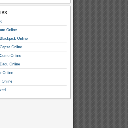
ies
t
am Online
 Blackjack Online
 Capsa Online
 Ceme Online
 Dadu Online
r Online
l Online
ized