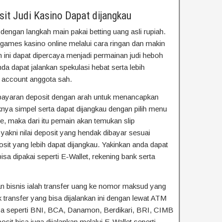
sit Judi Kasino Dapat dijangkau
 dengan langkah main pakai betting uang asli rupiah.
games kasino online melalui cara ringan dan makin
n ini dapat dipercaya menjadi permainan judi heboh
a dapat jalankan spekulasi hebat serta lebih
 account anggota sah.
mbayaran deposit dengan arah untuk menancapkan
knya simpel serta dapat dijangkau dengan pilih menu
, maka dari itu pemain akan temukan slip
yakni nilai deposit yang hendak dibayar sesuai
it yang lebih dapat dijangkau. Yakinkan anda dapat
sa dipakai seperti E-Wallet, rekening bank serta
n bisnis ialah transfer uang ke nomor maksud yang
k transfer yang bisa dijalankan ini dengan lewat ATM
ya seperti BNI, BCA, Danamon, Berdikari, BRI, CIMB
osit bisa juga dijalankan melalui E-Wallet seperti