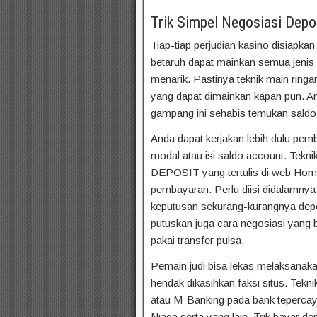
Trik Simpel Negosiasi Depo
Tiap-tiap perjudian kasino disiapkan
betaruh dapat mainkan semua jenis 
menarik. Pastinya teknik main ringa
yang dapat dimainkan kapan pun. And
gampang ini sehabis temukan saldo
Anda dapat kerjakan lebih dulu pe
modal atau isi saldo account. Tekni
DEPOSIT yang tertulis di web Home
pembayaran. Perlu diisi didalamnya 
keputusan sekurang-kurangnya depos
putuskan juga cara negosiasi yang bi
pakai transfer pulsa.
Pemain judi bisa lekas melaksanaka
hendak dikasihkan faksi situs. Tekni
atau M-Banking pada bank teperca
Niaga serta yang lain. Trik bayar dep