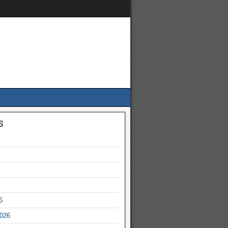
s
6
2026