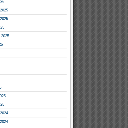
026
2025
2025
025
 2025
25
5
2025
025
2024
2024