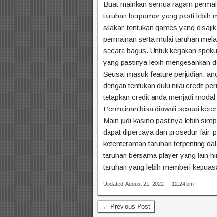
Buat mainkan semua ragam permaina
taruhan berpamor yang pasti lebih m
silakan tentukan games yang disaj
permainan serta mulai taruhan mel
secara bagus. Untuk kerjakan spek
yang pastinya lebih mengesankan 
Seusai masuk feature perjudian, a
dengan tentukan dulu nilai credit pe
tetapkan credit anda menjadi modal 
Permainan bisa diawali sesuai kete
Main judi kasino pastinya lebih si
dapat dipercaya dan prosedur fair-
ketenteraman taruhan terpenting d
taruhan bersama player yang lain 
taruhan yang lebih memberi kepuas
Updated: August 21, 2022 — 12:24 pm
← Previous Post