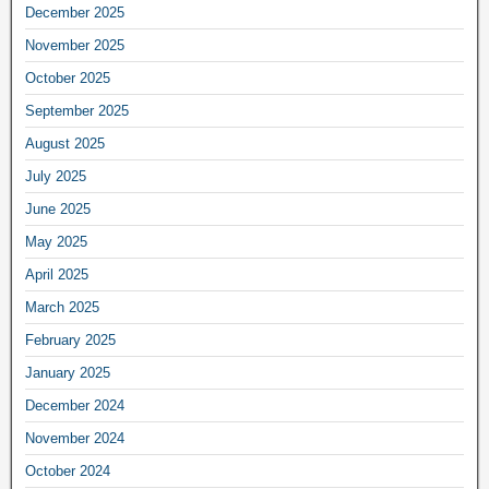
December 2025
November 2025
October 2025
September 2025
August 2025
July 2025
June 2025
May 2025
April 2025
March 2025
February 2025
January 2025
December 2024
November 2024
October 2024