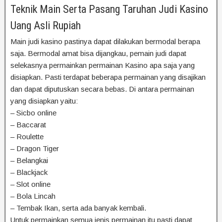
Teknik Main Serta Pasang Taruhan Judi Kasino
Uang Asli Rupiah
Main judi kasino pastinya dapat dilakukan bermodal berapa
saja. Bermodal amat bisa dijangkau, pemain judi dapat
selekasnya permainkan permainan Kasino apa saja yang
disiapkan. Pasti terdapat beberapa permainan yang disajikan
dan dapat diputuskan secara bebas. Di antara permainan
yang disiapkan yaitu:
– Sicbo online
– Baccarat
– Roulette
– Dragon Tiger
– Belangkai
– Blackjack
– Slot online
– Bola Lincah
– Tembak Ikan, serta ada banyak kembali.
Untuk permainkan semua jenis permainan itu pasti dapat