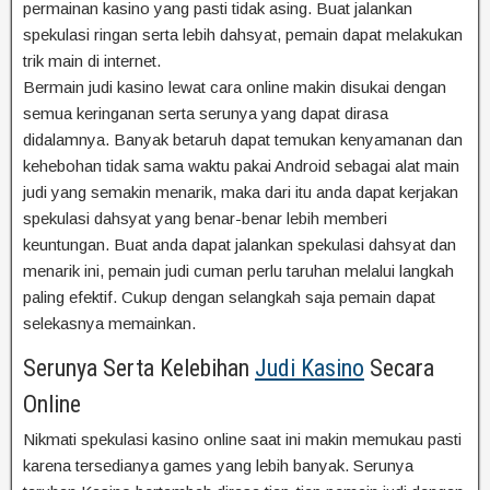
permainan kasino yang pasti tidak asing. Buat jalankan
spekulasi ringan serta lebih dahsyat, pemain dapat melakukan
trik main di internet.
Bermain judi kasino lewat cara online makin disukai dengan
semua keringanan serta serunya yang dapat dirasa
didalamnya. Banyak betaruh dapat temukan kenyamanan dan
kehebohan tidak sama waktu pakai Android sebagai alat main
judi yang semakin menarik, maka dari itu anda dapat kerjakan
spekulasi dahsyat yang benar-benar lebih memberi
keuntungan. Buat anda dapat jalankan spekulasi dahsyat dan
menarik ini, pemain judi cuman perlu taruhan melalui langkah
paling efektif. Cukup dengan selangkah saja pemain dapat
selekasnya memainkan.
Serunya Serta Kelebihan
Judi Kasino
Secara
Online
Nikmati spekulasi kasino online saat ini makin memukau pasti
karena tersedianya games yang lebih banyak. Serunya