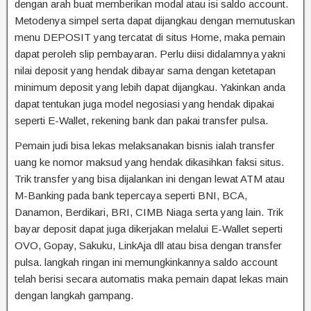
dengan arah buat memberikan modal atau isi saldo account.
Metodenya simpel serta dapat dijangkau dengan memutuskan
menu DEPOSIT yang tercatat di situs Home, maka pemain
dapat peroleh slip pembayaran. Perlu diisi didalamnya yakni
nilai deposit yang hendak dibayar sama dengan ketetapan
minimum deposit yang lebih dapat dijangkau. Yakinkan anda
dapat tentukan juga model negosiasi yang hendak dipakai
seperti E-Wallet, rekening bank dan pakai transfer pulsa.
Pemain judi bisa lekas melaksanakan bisnis ialah transfer
uang ke nomor maksud yang hendak dikasihkan faksi situs.
Trik transfer yang bisa dijalankan ini dengan lewat ATM atau
M-Banking pada bank tepercaya seperti BNI, BCA,
Danamon, Berdikari, BRI, CIMB Niaga serta yang lain. Trik
bayar deposit dapat juga dikerjakan melalui E-Wallet seperti
OVO, Gopay, Sakuku, LinkAja dll atau bisa dengan transfer
pulsa. langkah ringan ini memungkinkannya saldo account
telah berisi secara automatis maka pemain dapat lekas main
dengan langkah gampang.