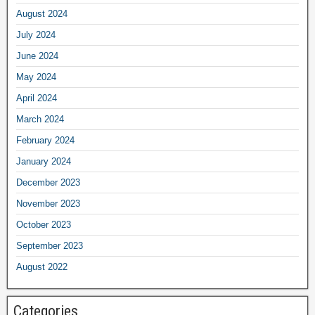
August 2024
July 2024
June 2024
May 2024
April 2024
March 2024
February 2024
January 2024
December 2023
November 2023
October 2023
September 2023
August 2022
Categories