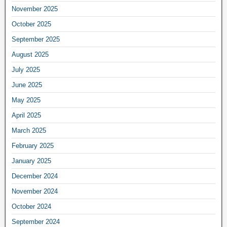
November 2025
October 2025
September 2025
August 2025
July 2025
June 2025
May 2025
April 2025
March 2025
February 2025
January 2025
December 2024
November 2024
October 2024
September 2024