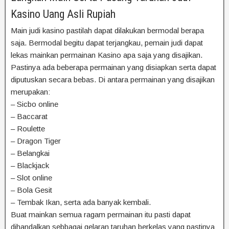
Kasino Uang Asli Rupiah
Main judi kasino pastilah dapat dilakukan bermodal berapa
saja. Bermodal begitu dapat terjangkau, pemain judi dapat
lekas mainkan permainan Kasino apa saja yang disajikan.
Pastinya ada beberapa permainan yang disiapkan serta dapat
diputuskan secara bebas. Di antara permainan yang disajikan
merupakan:
– Sicbo online
– Baccarat
– Roulette
– Dragon Tiger
– Belangkai
– Blackjack
– Slot online
– Bola Gesit
– Tembak Ikan, serta ada banyak kembali.
Buat mainkan semua ragam permainan itu pasti dapat
dihandalkan sebbagai gelaran taruhan berkelas yang pastinya