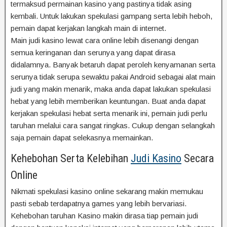
termaksud permainan kasino yang pastinya tidak asing
kembali. Untuk lakukan spekulasi gampang serta lebih heboh,
pemain dapat kerjakan langkah main di internet.
Main judi kasino lewat cara online lebih disenangi dengan
semua keringanan dan serunya yang dapat dirasa
didalamnya. Banyak betaruh dapat peroleh kenyamanan serta
serunya tidak serupa sewaktu pakai Android sebagai alat main
judi yang makin menarik, maka anda dapat lakukan spekulasi
hebat yang lebih memberikan keuntungan. Buat anda dapat
kerjakan spekulasi hebat serta menarik ini, pemain judi perlu
taruhan melalui cara sangat ringkas. Cukup dengan selangkah
saja pemain dapat selekasnya memainkan.
Kehebohan Serta Kelebihan
Judi Kasino
Secara
Online
Nikmati spekulasi kasino online sekarang makin memukau
pasti sebab terdapatnya games yang lebih bervariasi.
Kehebohan taruhan Kasino makin dirasa tiap pemain judi