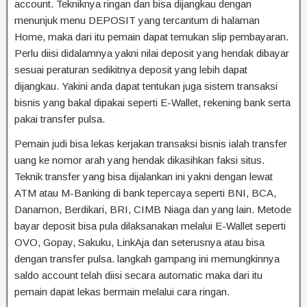
account. Tekniknya ringan dan bisa dijangkau dengan
menunjuk menu DEPOSIT yang tercantum di halaman
Home, maka dari itu pemain dapat temukan slip pembayaran.
Perlu diisi didalamnya yakni nilai deposit yang hendak dibayar
sesuai peraturan sedikitnya deposit yang lebih dapat
dijangkau. Yakini anda dapat tentukan juga sistem transaksi
bisnis yang bakal dipakai seperti E-Wallet, rekening bank serta
pakai transfer pulsa.
Pemain judi bisa lekas kerjakan transaksi bisnis ialah transfer
uang ke nomor arah yang hendak dikasihkan faksi situs.
Teknik transfer yang bisa dijalankan ini yakni dengan lewat
ATM atau M-Banking di bank tepercaya seperti BNI, BCA,
Danamon, Berdikari, BRI, CIMB Niaga dan yang lain. Metode
bayar deposit bisa pula dilaksanakan melalui E-Wallet seperti
OVO, Gopay, Sakuku, LinkAja dan seterusnya atau bisa
dengan transfer pulsa. langkah gampang ini memungkinnya
saldo account telah diisi secara automatic maka dari itu
pemain dapat lekas bermain melalui cara ringan.