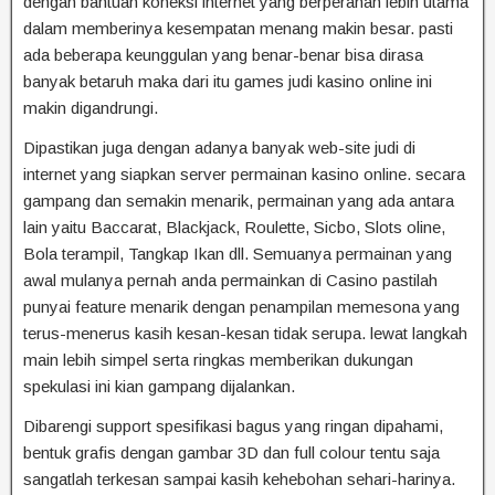
dengan bantuan koneksi internet yang berperanan lebih utama
dalam memberinya kesempatan menang makin besar. pasti
ada beberapa keunggulan yang benar-benar bisa dirasa
banyak betaruh maka dari itu games judi kasino online ini
makin digandrungi.
Dipastikan juga dengan adanya banyak web-site judi di
internet yang siapkan server permainan kasino online. secara
gampang dan semakin menarik, permainan yang ada antara
lain yaitu Baccarat, Blackjack, Roulette, Sicbo, Slots oline,
Bola terampil, Tangkap Ikan dll. Semuanya permainan yang
awal mulanya pernah anda permainkan di Casino pastilah
punyai feature menarik dengan penampilan memesona yang
terus-menerus kasih kesan-kesan tidak serupa. lewat langkah
main lebih simpel serta ringkas memberikan dukungan
spekulasi ini kian gampang dijalankan.
Dibarengi support spesifikasi bagus yang ringan dipahami,
bentuk grafis dengan gambar 3D dan full colour tentu saja
sangatlah terkesan sampai kasih kehebohan sehari-harinya.