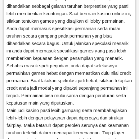
dihandalkan sebbagai gelaran taruhan berprestise yang pasti
lebih memberikan keuntungan. Saat bermain kasino online ini,
silakan tentukan games yang disajikan di lobby permainan.
Anda dapat memasuk spesifikasi permainan serta mulai
taruhan secara gampang pada permainan yang bisa
dihandalkan secara bagus. Untuk jalankan spekulasi menarik
ini anda dapat memasuk spesifikasi games yang pasti lebih
memberikan kepuasan dengan penampilan yang menarik.
Sehabis masuk spek perjudian, anda dapat selekasnya
permainkan games hebat dengan memastikan dulu nilai credit
permainan. Buat lakukan spekulasi judi hebat, silakan tetapkan
credit anda jadi modal yang dipakai sepanjang permainan ini
terjadi. Permainan bisa mulai sama dengan peraturan serta
keputusan main yang diputuskan.
Main judi kasino pasti lebih gampang serta membahagiakan
lebih-lebih dengan pelayanan dapat dipercaya dan struktur
fairplay. Maka betaruh dapat peroleh serunya dan keamanan
taruhan terlebih dalam mencapai kemenangan. Tiap player