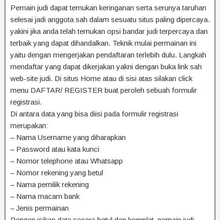
Pemain judi dapat temukan keringanan serta serunya taruhan
selesai jadi anggota sah dalam sesuatu situs paling dipercaya.
yakini jika anda telah temukan opsi bandar judi terpercaya dan
terbaik yang dapat dihandalkan. Teknik mulai permainan ini
yaitu dengan mengerjakan pendaftaran terlebih dulu. Langkah
mendaftar yang dapat dikerjakan yakni dengan buka link sah
web-site judi. Di situs Home atau di sisi atas silakan click
menu DAFTAR/ REGISTER buat peroleh sebuah formulir
registrasi.
Di antara data yang bisa diisi pada formulir registrasi
merupakan:
– Nama Username yang diharapkan
– Password atau kata kunci
– Nomor telephone atau Whatsapp
– Nomor rekening yang betul
– Nama pemilik rekening
– Nama macam bank
– Jenis permainan
Dengan isikan data secara betul dan komplet, pemain judi