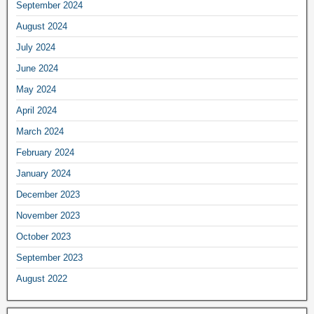
September 2024
August 2024
July 2024
June 2024
May 2024
April 2024
March 2024
February 2024
January 2024
December 2023
November 2023
October 2023
September 2023
August 2022