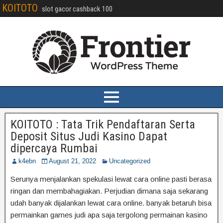
KOITOTO
slot gacor cashback 100
KOITOTO : Tata Trik Pendaftaran Serta
Deposit Situs Judi Kasino Dapat
dipercaya Rumbai
k4ebn
August 21, 2022
Uncategorized
Serunya menjalankan spekulasi lewat cara online pasti berasa
ringan dan membahagiakan. Perjudian dimana saja sekarang
udah banyak dijalankan lewat cara online. banyak betaruh bisa
permainkan games judi apa saja tergolong permainan kasino