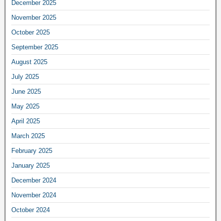
December 2025
November 2025
October 2025
September 2025
August 2025
July 2025
June 2025
May 2025
April 2025
March 2025
February 2025
January 2025
December 2024
November 2024
October 2024