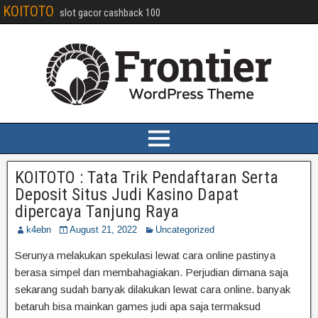
KOITOTO
slot gacor cashback 100
KOITOTO : Tata Trik Pendaftaran Serta
Deposit Situs Judi Kasino Dapat
dipercaya Tanjung Raya
k4ebn
August 21, 2022
Uncategorized
Serunya melakukan spekulasi lewat cara online pastinya
berasa simpel dan membahagiakan. Perjudian dimana saja
sekarang sudah banyak dilakukan lewat cara online. banyak
betaruh bisa mainkan games judi apa saja termaksud