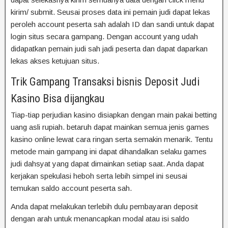
kirim/ submit. Seusai proses data ini pemain judi dapat lekas
peroleh account peserta sah adalah ID dan sandi untuk dapat
login situs secara gampang. Dengan account yang udah
didapatkan pemain judi sah jadi peserta dan dapat daparkan
lekas akses ketujuan situs.
Trik Gampang Transaksi bisnis Deposit Judi
Kasino Bisa dijangkau
Tiap-tiap perjudian kasino disiapkan dengan main pakai betting
uang asli rupiah. betaruh dapat mainkan semua jenis games
kasino online lewat cara ringan serta semakin menarik. Tentu
metode main gampang ini dapat dihandalkan selaku games
judi dahsyat yang dapat dimainkan setiap saat. Anda dapat
kerjakan spekulasi heboh serta lebih simpel ini seusai
temukan saldo account peserta sah.
Anda dapat melakukan terlebih dulu pembayaran deposit
dengan arah untuk menancapkan modal atau isi saldo