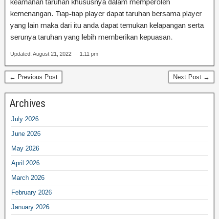
keamanan taruhan khususnya dalam memperoleh
kemenangan. Tiap-tiap player dapat taruhan bersama player
yang lain maka dari itu anda dapat temukan kelapangan serta
serunya taruhan yang lebih memberikan kepuasan.
Updated: August 21, 2022 — 1:11 pm
← Previous Post
Next Post →
Archives
July 2026
June 2026
May 2026
April 2026
March 2026
February 2026
January 2026