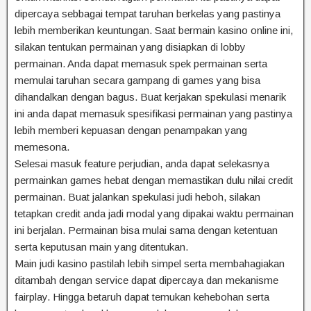
dipercaya sebbagai tempat taruhan berkelas yang pastinya
lebih memberikan keuntungan. Saat bermain kasino online ini,
silakan tentukan permainan yang disiapkan di lobby
permainan. Anda dapat memasuk spek permainan serta
memulai taruhan secara gampang di games yang bisa
dihandalkan dengan bagus. Buat kerjakan spekulasi menarik
ini anda dapat memasuk spesifikasi permainan yang pastinya
lebih memberi kepuasan dengan penampakan yang
memesona.
Selesai masuk feature perjudian, anda dapat selekasnya
permainkan games hebat dengan memastikan dulu nilai credit
permainan. Buat jalankan spekulasi judi heboh, silakan
tetapkan credit anda jadi modal yang dipakai waktu permainan
ini berjalan. Permainan bisa mulai sama dengan ketentuan
serta keputusan main yang ditentukan.
Main judi kasino pastilah lebih simpel serta membahagiakan
ditambah dengan service dapat dipercaya dan mekanisme
fairplay. Hingga betaruh dapat temukan kehebohan serta