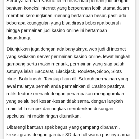
Serunya taruhan Kasino lebih dirasa tiap pemain judi dengan
bantuan koneksi internet yang berperanan lebih utama dalam
memberi kemungkinan menang bertambah besar. pasti ada
beberapa keunggulan yang bisa dirasa beberapa betaruh
hingga permainan judi kasino online ini bertambah
digandrungi.
Ditunjukkan juga dengan ada banyaknya web judi di internet
yang sediakan server permainan kasino online. lewat langkah
gampang serta makin menarik, permainan yang siap salah
satunya ialah Baccarat, Blackjack, Roulette, Sicbo, Slots
oline, Bola lincah, Tangkap Ikan dll. Seluruh permainan yang
awal mulanya pernah anda permainkan di Casino pastinya
miliki feature menarik dengan penampakan mengagumkan
yang selalu beri kesan-kesan tidak sama. dengan langkah
main lebih simpel dan ringkas memberikan dukungan
spekulasi ini makin ringan ditunaikan.
Dibarengi bantuan spek bagus yang gampang dipahami,
kreasi grafis dengan gambar 3D dan full warna pastinya amat