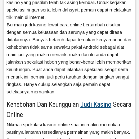
kasino yang pastilah telah tak asing kembali. Untuk kerjakan
spekulasi ringan serta lebih dahsyat, pemain dapat melakukan
trik main di internet.
Bermain judi kasino lewat cara online bertambah disukai
dengan semua keluasaan dan serunya yang dapat dirasa
didalamnya. Banyak betaruh dapat temukan kenyamanan dan
kehebohan tidak sama sewaktu pakai Android sebagai alat
main judi yang makin menarik, maka dari itu anda dapat
jalankan spekulasi heboh yang benar-benar lebih memberikan
keuntungan. Buat anda dapat jalankan spekulasi sengit serta
menarik ini, pemain judi perlu taruhan dengan langkah sangat
ringkas. Hanya cukup selangkah saja pemain dapat
selekasnya memainkan.
Kehebohan Dan Keunggulan
Judi Kasino
Secara
Online
Nikmati spekulasi kasino online saat ini makin memukau
pastinya lantaran tersedianya permainan yang makin banyak.