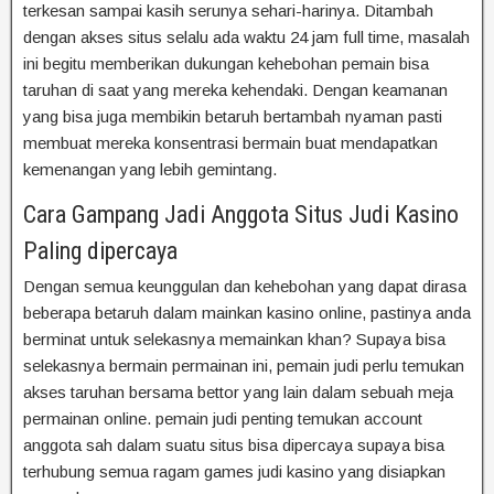
terkesan sampai kasih serunya sehari-harinya. Ditambah
dengan akses situs selalu ada waktu 24 jam full time, masalah
ini begitu memberikan dukungan kehebohan pemain bisa
taruhan di saat yang mereka kehendaki. Dengan keamanan
yang bisa juga membikin betaruh bertambah nyaman pasti
membuat mereka konsentrasi bermain buat mendapatkan
kemenangan yang lebih gemintang.
Cara Gampang Jadi Anggota Situs Judi Kasino
Paling dipercaya
Dengan semua keunggulan dan kehebohan yang dapat dirasa
beberapa betaruh dalam mainkan kasino online, pastinya anda
berminat untuk selekasnya memainkan khan? Supaya bisa
selekasnya bermain permainan ini, pemain judi perlu temukan
akses taruhan bersama bettor yang lain dalam sebuah meja
permainan online. pemain judi penting temukan account
anggota sah dalam suatu situs bisa dipercaya supaya bisa
terhubung semua ragam games judi kasino yang disiapkan