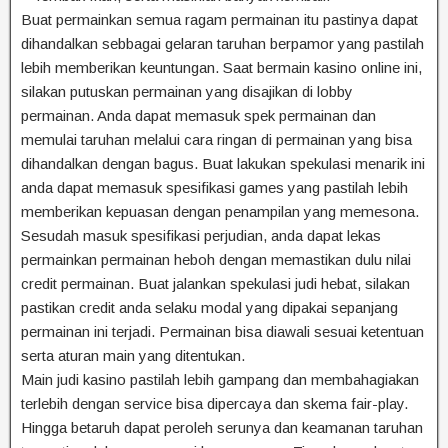
Buat permainkan semua ragam permainan itu pastinya dapat
dihandalkan sebbagai gelaran taruhan berpamor yang pastilah
lebih memberikan keuntungan. Saat bermain kasino online ini,
silakan putuskan permainan yang disajikan di lobby
permainan. Anda dapat memasuk spek permainan dan
memulai taruhan melalui cara ringan di permainan yang bisa
dihandalkan dengan bagus. Buat lakukan spekulasi menarik ini
anda dapat memasuk spesifikasi games yang pastilah lebih
memberikan kepuasan dengan penampilan yang memesona.
Sesudah masuk spesifikasi perjudian, anda dapat lekas
permainkan permainan heboh dengan memastikan dulu nilai
credit permainan. Buat jalankan spekulasi judi hebat, silakan
pastikan credit anda selaku modal yang dipakai sepanjang
permainan ini terjadi. Permainan bisa diawali sesuai ketentuan
serta aturan main yang ditentukan.
Main judi kasino pastilah lebih gampang dan membahagiakan
terlebih dengan service bisa dipercaya dan skema fair-play.
Hingga betaruh dapat peroleh serunya dan keamanan taruhan