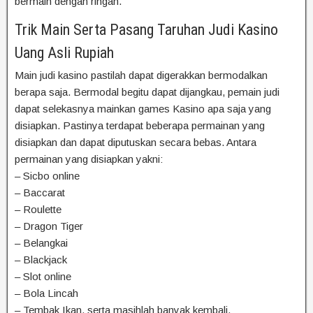
bermain dengan ringan.
Trik Main Serta Pasang Taruhan Judi Kasino
Uang Asli Rupiah
Main judi kasino pastilah dapat digerakkan bermodalkan
berapa saja. Bermodal begitu dapat dijangkau, pemain judi
dapat selekasnya mainkan games Kasino apa saja yang
disiapkan. Pastinya terdapat beberapa permainan yang
disiapkan dan dapat diputuskan secara bebas. Antara
permainan yang disiapkan yakni:
– Sicbo online
– Baccarat
– Roulette
– Dragon Tiger
– Belangkai
– Blackjack
– Slot online
– Bola Lincah
– Tembak Ikan, serta masihlah banyak kembali.