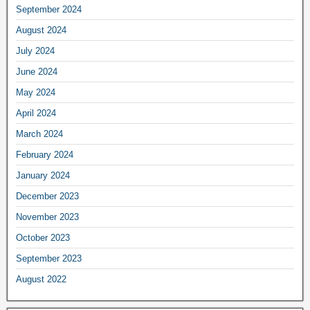
September 2024
August 2024
July 2024
June 2024
May 2024
April 2024
March 2024
February 2024
January 2024
December 2023
November 2023
October 2023
September 2023
August 2022