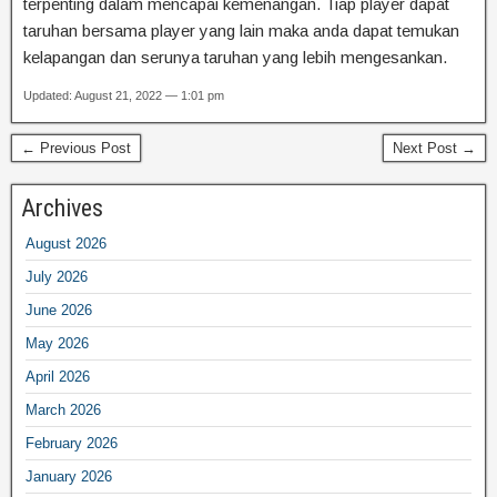
terpenting dalam mencapai kemenangan. Tiap player dapat
taruhan bersama player yang lain maka anda dapat temukan
kelapangan dan serunya taruhan yang lebih mengesankan.
Updated: August 21, 2022 — 1:01 pm
← Previous Post
Next Post →
Archives
August 2026
July 2026
June 2026
May 2026
April 2026
March 2026
February 2026
January 2026