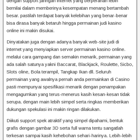
dengan support jaringan internet yang berperanan lebih
bernilai dalam memberinya kesempatan menang bertambah
besar. pastilah terdapat banyak kelebihan yang benar-benar
bisa dirasa banyak betaruh hingga permainan judi kasino
online ini makin disukai.
Dinyatakan juga dengan adanya banyak web-site judi di
internet yang menyiapkan server permainan kasino online.
melalui cara gampang dan semakin menarik, permainan yang
ada salah satunya yakni Baccarat, Blackjack, Roulette, Sicbo,
Slots oline, Bola terampil, Tangkap Ikan dll. Seluruh
permainan yang awalnya pernah anda permainkan di Casino
pasti mempunyai spesifikasi menarik dengan penampakan
mengagumkan yang terus-menerus kasih kesan-kesan tidak
serupa. dengan main lebih simpel serta ringkas memberikan
dukungan spekulasi ini makin ringan dilakukan.
Diikuti support spek atraktif yang simpel dipahami, bentuk
grafis dengan gambar 3D serta full warna tentu sangatlah
terkesan sampai kasih kehebohan sehari-harinya. Lebih-lebih