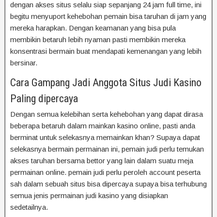
dengan akses situs selalu siap sepanjang 24 jam full time, ini
begitu menyuport kehebohan pemain bisa taruhan di jam yang
mereka harapkan. Dengan keamanan yang bisa pula
membikin betaruh lebih nyaman pasti membikin mereka
konsentrasi bermain buat mendapati kemenangan yang lebih
bersinar.
Cara Gampang Jadi Anggota Situs Judi Kasino
Paling dipercaya
Dengan semua kelebihan serta kehebohan yang dapat dirasa
beberapa betaruh dalam mainkan kasino online, pasti anda
berminat untuk selekasnya memainkan khan? Supaya dapat
selekasnya bermain permainan ini, pemain judi perlu temukan
akses taruhan bersama bettor yang lain dalam suatu meja
permainan online. pemain judi perlu peroleh account peserta
sah dalam sebuah situs bisa dipercaya supaya bisa terhubung
semua jenis permainan judi kasino yang disiapkan
sedetailnya.