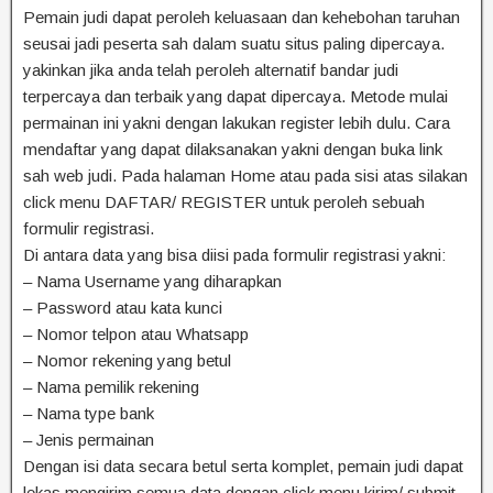
Pemain judi dapat peroleh keluasaan dan kehebohan taruhan
seusai jadi peserta sah dalam suatu situs paling dipercaya.
yakinkan jika anda telah peroleh alternatif bandar judi
terpercaya dan terbaik yang dapat dipercaya. Metode mulai
permainan ini yakni dengan lakukan register lebih dulu. Cara
mendaftar yang dapat dilaksanakan yakni dengan buka link
sah web judi. Pada halaman Home atau pada sisi atas silakan
click menu DAFTAR/ REGISTER untuk peroleh sebuah
formulir registrasi.
Di antara data yang bisa diisi pada formulir registrasi yakni:
– Nama Username yang diharapkan
– Password atau kata kunci
– Nomor telpon atau Whatsapp
– Nomor rekening yang betul
– Nama pemilik rekening
– Nama type bank
– Jenis permainan
Dengan isi data secara betul serta komplet, pemain judi dapat
lekas mengirim semua data dengan click menu kirim/ submit.