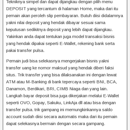
Tekniknya simpel dan dapat dijangkau dengan pilih menu
DEPOSIT yang tercantum di halaman Home, maka dari itu
pemain akan peroleh slip pembayaran. Butuh diisi didalamnya
yakni nilai deposit yang hendak dibayar sesuai sama
keputusan sedikitnya deposit yang lebih dapat dijangkau.
Yakinkan anda dapat tentukan juga model transaksi bisnis
yang hendak dipakai seperti E-Wallet, rekening bank serta
pakai transfer pulsa.
Pemain judi bisa selekasnya mengerjakan bisnis yakni
transfer uang ke nomor maksud yang hendak diberi faksi
situs. Trik transfer yang bisa dilaksanakan ini dengan lewat
ATM atau M-Banking di bank tepercaya seperti BNI, BCA,
Danamon, Berdikari, BRI, CIMB Niaga dan yang lain.
Langkah bayar deposit bisa juga dikerjakan melalui E-Wallet
seperti OVO, Gopay, Sakuku, LinkAja dll atau bisa dengan
transfer pulsa. trik gampang ini memungkinkannya saldo
account sudah diisi secara automatis maka dari itu pemain
dapat selekasnya bermain dengan secara gampang.