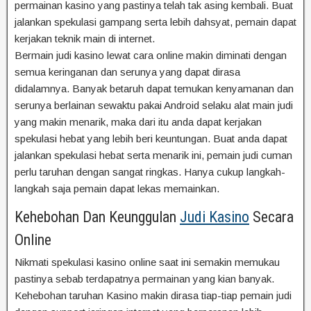
permainan kasino yang pastinya telah tak asing kembali. Buat
jalankan spekulasi gampang serta lebih dahsyat, pemain dapat
kerjakan teknik main di internet.
Bermain judi kasino lewat cara online makin diminati dengan
semua keringanan dan serunya yang dapat dirasa
didalamnya. Banyak betaruh dapat temukan kenyamanan dan
serunya berlainan sewaktu pakai Android selaku alat main judi
yang makin menarik, maka dari itu anda dapat kerjakan
spekulasi hebat yang lebih beri keuntungan. Buat anda dapat
jalankan spekulasi hebat serta menarik ini, pemain judi cuman
perlu taruhan dengan sangat ringkas. Hanya cukup langkah-
langkah saja pemain dapat lekas memainkan.
Kehebohan Dan Keunggulan
Judi Kasino
Secara
Online
Nikmati spekulasi kasino online saat ini semakin memukau
pastinya sebab terdapatnya permainan yang kian banyak.
Kehebohan taruhan Kasino makin dirasa tiap-tiap pemain judi