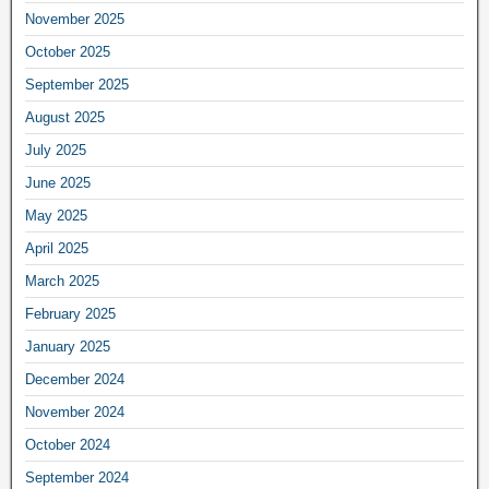
November 2025
October 2025
September 2025
August 2025
July 2025
June 2025
May 2025
April 2025
March 2025
February 2025
January 2025
December 2024
November 2024
October 2024
September 2024