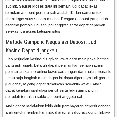
submit. Seusai proses data ini pemain judi dapat lekas
temukan account peserta sah adalah ID dan sandi untuk
dapat login situs secara mudah. Dengan account yang udah
diterima pemain judi sah jadi anggota serta dapat daparkan
selekasnya akses ketujuan situs.
Metode Gampang Negosiasi Deposit Judi
Kasino Dapat dijangkau
Tiap perjudian kasino disiapkan lewat cara main pakai betting
uang asli rupiah. betaruh dapat permainkan semua ragam
permainan kasino online lewat cara ringan dan makin menarik.
Tentu saja langkah main ringan ini dapat dipercaya jadi games
judi dahsyat yang dapat dimainkan sewaktu-waktu. Anda
dapat kerjakan spekulasi sengit serta lebih gampang ini
sesudah temukan saldo account anggota sah.
Anda dapat melakukan lebih dulu pembayaran deposit dengan
arah untuk memberikan modal atau isi saldo account. Triknya