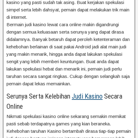
kasino yang pasti sudah tak asing. Buat kerjakan spekulasi
simpel serta lebih dahsyat, pemain dapat melakukan trik main
di internet.
Bermain judi kasino lewat cara online makin digandrungi
dengan semua keluasaan serta serunya yang dapat dirasa
didalamnya. Banyak betaruh dapat peroleh ketenteraman dan
kehebohan berlainan di saat pakai Android jadi alat main judi
yang makin menarik, hingga anda dapat lakukan spekulasi
sengit yang lebih memberi keuntungan. Buat anda dapat
lakukan spekulasi hebat dan menarik ini, pemain judi perlu
taruhan secara sangat ringkas. Cukup dengan selangkah saja
pemain dapat lekas memainkan.
Serunya Serta Kelebihan
Judi Kasino
Secara
Online
Nikmati spekulasi kasino online sekarang semakin memikat
pasti sebab terdapatnya games yang kian beraneka.
Kehebohan taruhan Kasino bertambah dirasa tiap-tiap pemain