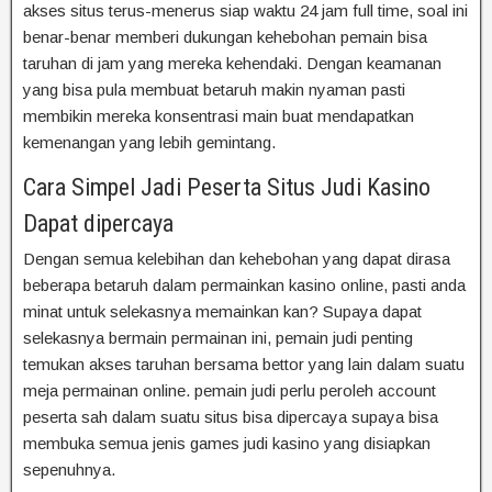
akses situs terus-menerus siap waktu 24 jam full time, soal ini
benar-benar memberi dukungan kehebohan pemain bisa
taruhan di jam yang mereka kehendaki. Dengan keamanan
yang bisa pula membuat betaruh makin nyaman pasti
membikin mereka konsentrasi main buat mendapatkan
kemenangan yang lebih gemintang.
Cara Simpel Jadi Peserta Situs Judi Kasino
Dapat dipercaya
Dengan semua kelebihan dan kehebohan yang dapat dirasa
beberapa betaruh dalam permainkan kasino online, pasti anda
minat untuk selekasnya memainkan kan? Supaya dapat
selekasnya bermain permainan ini, pemain judi penting
temukan akses taruhan bersama bettor yang lain dalam suatu
meja permainan online. pemain judi perlu peroleh account
peserta sah dalam suatu situs bisa dipercaya supaya bisa
membuka semua jenis games judi kasino yang disiapkan
sepenuhnya.