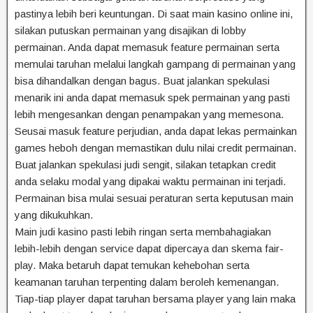
pastinya lebih beri keuntungan. Di saat main kasino online ini,
silakan putuskan permainan yang disajikan di lobby
permainan. Anda dapat memasuk feature permainan serta
memulai taruhan melalui langkah gampang di permainan yang
bisa dihandalkan dengan bagus. Buat jalankan spekulasi
menarik ini anda dapat memasuk spek permainan yang pasti
lebih mengesankan dengan penampakan yang memesona.
Seusai masuk feature perjudian, anda dapat lekas permainkan
games heboh dengan memastikan dulu nilai credit permainan.
Buat jalankan spekulasi judi sengit, silakan tetapkan credit
anda selaku modal yang dipakai waktu permainan ini terjadi.
Permainan bisa mulai sesuai peraturan serta keputusan main
yang dikukuhkan.
Main judi kasino pasti lebih ringan serta membahagiakan
lebih-lebih dengan service dapat dipercaya dan skema fair-
play. Maka betaruh dapat temukan kehebohan serta
keamanan taruhan terpenting dalam beroleh kemenangan.
Tiap-tiap player dapat taruhan bersama player yang lain maka