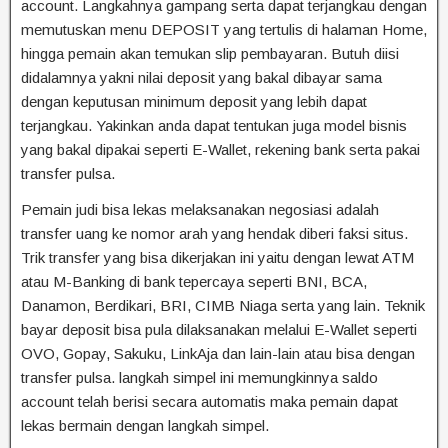
account. Langkahnya gampang serta dapat terjangkau dengan
memutuskan menu DEPOSIT yang tertulis di halaman Home,
hingga pemain akan temukan slip pembayaran. Butuh diisi
didalamnya yakni nilai deposit yang bakal dibayar sama
dengan keputusan minimum deposit yang lebih dapat
terjangkau. Yakinkan anda dapat tentukan juga model bisnis
yang bakal dipakai seperti E-Wallet, rekening bank serta pakai
transfer pulsa.
Pemain judi bisa lekas melaksanakan negosiasi adalah
transfer uang ke nomor arah yang hendak diberi faksi situs.
Trik transfer yang bisa dikerjakan ini yaitu dengan lewat ATM
atau M-Banking di bank tepercaya seperti BNI, BCA,
Danamon, Berdikari, BRI, CIMB Niaga serta yang lain. Teknik
bayar deposit bisa pula dilaksanakan melalui E-Wallet seperti
OVO, Gopay, Sakuku, LinkAja dan lain-lain atau bisa dengan
transfer pulsa. langkah simpel ini memungkinnya saldo
account telah berisi secara automatis maka pemain dapat
lekas bermain dengan langkah simpel.