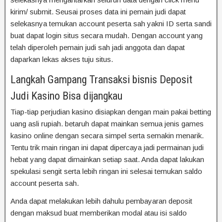
kirim/ submit. Seusai proses data ini pemain judi dapat
selekasnya temukan account peserta sah yakni ID serta sandi
buat dapat login situs secara mudah. Dengan account yang
telah diperoleh pemain judi sah jadi anggota dan dapat
daparkan lekas akses tuju situs.
Langkah Gampang Transaksi bisnis Deposit
Judi Kasino Bisa dijangkau
Tiap-tiap perjudian kasino disiapkan dengan main pakai betting
uang asli rupiah. betaruh dapat mainkan semua jenis games
kasino online dengan secara simpel serta semakin menarik.
Tentu trik main ringan ini dapat dipercaya jadi permainan judi
hebat yang dapat dimainkan setiap saat. Anda dapat lakukan
spekulasi sengit serta lebih ringan ini selesai temukan saldo
account peserta sah.
Anda dapat melakukan lebih dahulu pembayaran deposit
dengan maksud buat memberikan modal atau isi saldo