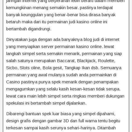
jaringan internet yang berperanan lebih berarti dalam memberi
kemungkinan menang semakin besar. pastinya terdapat
banyak keunggulan yang benar-benar bisa dirasa banyak
betaruh maka dari itu permainan judi kasino online ini
bertambah digandrungi.
Dinyatakan juga dengan ada banyaknya blog judi di internet
yang menyiapkan server permainan kasino online. lewat
langkah simpel serta semakin menarik, permainan yang siap
salah satunya merupakan Baccarat, Blackjack, Roulette,
Sicbo, Slots oline, Bola gesit, Tangkap Ikan dsb. Semuanya
permainan yang awal mulanya sudah anda permainkan di
Casino pastinya punya spek menarik dengan penampakan
mengagumkan yang selalu kasih kesan-kesan tidak serupa.
lewat cara main lebih simpel serta ringkas memberi dukungan
spekulasi ini bertambah simpel dijalankan.
Dibarengi bantuan spek luar biasa yang simpel dipahami,
design grafis dengan gambar 3D dan full warna tentu begitu
terkesan sampai kasih serunya sehari-harinya. Ditambah