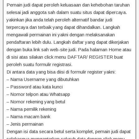
Pemain judi dapat peroleh keluasaan dan kehebohan taruhan
selesai jadi anggota sah dalam suatu situs dapat dipercaya.
yakinkan jika anda telah peroleh alternatif bandar judi
terpercaya dan terbaik yang dapat dihandalkan. Langkah
mengawali permainan ini yakni dengan melaksanakan
pendaftaran lebih dulu. Langkah daftar yang dapat dikerjakan
dengan buka link sah web-site judi. Pada halaman Home atau
di sisi atas silakan click menu DAFTAR/ REGISTER buat
peroleh suatu formulir registrasi.
Di antara data yang bisa diisi di formulir register yakni:
– Nama Username yang dibutuhkan
– Password atau kata kunci
– Nomor telpon atau Whatsapp
– Nomor rekening yang betul
– Nama pemilik rekening
– Nama macam bank
– Jenis permainan
Dengan isi data secara betul serta komplet, pemain judi dapat
selekasnya mengantarkan seluruh data dengan click menu