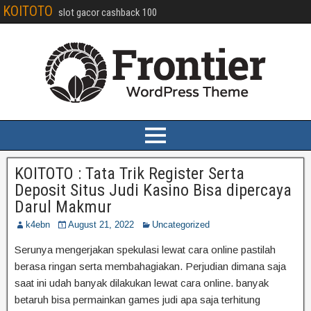
KOITOTO
slot gacor cashback 100
KOITOTO : Tata Trik Register Serta
Deposit Situs Judi Kasino Bisa dipercaya
Darul Makmur
k4ebn
August 21, 2022
Uncategorized
Serunya mengerjakan spekulasi lewat cara online pastilah
berasa ringan serta membahagiakan. Perjudian dimana saja
saat ini udah banyak dilakukan lewat cara online. banyak
betaruh bisa permainkan games judi apa saja terhitung