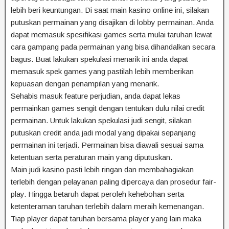
lebih beri keuntungan. Di saat main kasino online ini, silakan
putuskan permainan yang disajikan di lobby permainan. Anda
dapat memasuk spesifikasi games serta mulai taruhan lewat
cara gampang pada permainan yang bisa dihandalkan secara
bagus. Buat lakukan spekulasi menarik ini anda dapat
memasuk spek games yang pastilah lebih memberikan
kepuasan dengan penampilan yang menarik.
Sehabis masuk feature perjudian, anda dapat lekas
permainkan games sengit dengan tentukan dulu nilai credit
permainan. Untuk lakukan spekulasi judi sengit, silakan
putuskan credit anda jadi modal yang dipakai sepanjang
permainan ini terjadi. Permainan bisa diawali sesuai sama
ketentuan serta peraturan main yang diputuskan.
Main judi kasino pasti lebih ringan dan membahagiakan
terlebih dengan pelayanan paling dipercaya dan prosedur fair-
play. Hingga betaruh dapat peroleh kehebohan serta
ketenteraman taruhan terlebih dalam meraih kemenangan.
Tiap player dapat taruhan bersama player yang lain maka