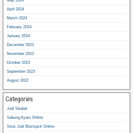
May 2024
April 2024
March 2024
February 2024
January 2024
December 2023
November 2023
October 2023
September 2023
August 2022
Categories
Judi Sbobet
Sabung Ayam Online
Situs Judi Blackjack Online