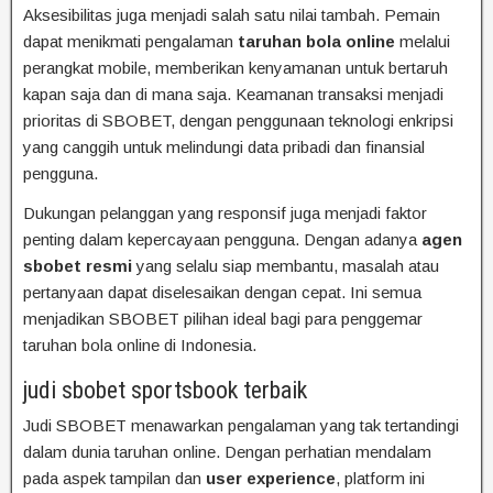
Aksesibilitas juga menjadi salah satu nilai tambah. Pemain
dapat menikmati pengalaman
taruhan bola online
melalui
perangkat mobile, memberikan kenyamanan untuk bertaruh
kapan saja dan di mana saja. Keamanan transaksi menjadi
prioritas di SBOBET, dengan penggunaan teknologi enkripsi
yang canggih untuk melindungi data pribadi dan finansial
pengguna.
Dukungan pelanggan yang responsif juga menjadi faktor
penting dalam kepercayaan pengguna. Dengan adanya
agen
sbobet resmi
yang selalu siap membantu, masalah atau
pertanyaan dapat diselesaikan dengan cepat. Ini semua
menjadikan SBOBET pilihan ideal bagi para penggemar
taruhan bola online di Indonesia.
judi sbobet sportsbook terbaik
Judi SBOBET menawarkan pengalaman yang tak tertandingi
dalam dunia taruhan online. Dengan perhatian mendalam
pada aspek tampilan dan
user experience
, platform ini