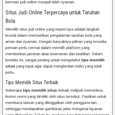
bermain judi online menjadi lebih nyaman.
Situs Judi Online Terpercaya untuk Taruhan
Bola
Memilih situs judi online yang terpercaya adalah langkah
krusial dalam memastikan pengalaman taruhan bola yang
aman dan nyaman. Dengan banyaknya pilihan yang tersedia,
pemain perlu cermat dalam memilih platform yang
memberikan jaminan akan keamanan dan keadilan. Dalam
konteks ini, sangat penting untuk mengetahui
tips memilih
situs
yang tepat agar dapat menghindari risiko yang tidak
perlu.
Tips Memilih Situs Terbaik
Beberapa
tips memilih situs
terbaik meliputi memeriksa
lisensi resmi yang dimiliki oleh situs tersebut. Pastikan untuk
membaca ulasan yang ditinggalkan oleh pengguna lain,
sehingga mendapatkan gambaran jelas mengenai layanan
yang ditawarkan. Selain itu, evaluasi juga dukungan pelanggan