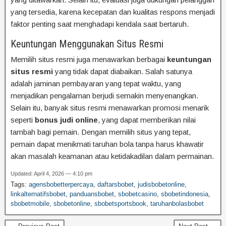
yang tersedia, karena kecepatan dan kualitas respons menjadi
faktor penting saat menghadapi kendala saat bertaruh.
Keuntungan Menggunakan Situs Resmi
Memilih situs resmi juga menawarkan berbagai
keuntungan
situs resmi
yang tidak dapat diabaikan. Salah satunya
adalah jaminan pembayaran yang tepat waktu, yang
menjadikan pengalaman berjudi semakin menyenangkan.
Selain itu, banyak situs resmi menawarkan promosi menarik
seperti
bonus judi online
, yang dapat memberikan nilai
tambah bagi pemain. Dengan memilih situs yang tepat,
pemain dapat menikmati taruhan bola tanpa harus khawatir
akan masalah keamanan atau ketidakadilan dalam permainan.
Updated: April 4, 2026 — 4:10 pm
Tags:
agensbobetterpercaya
,
daftarsbobet
,
judisbobetonline
,
linkalternatifsbobet
,
panduansbobet
,
sbobetcasino
,
sbobetindonesia
,
sbobetmobile
,
sbobetonline
,
sbobetsportsbook
,
taruhanbolasbobet