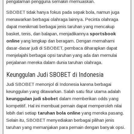
pengalaman pengguna semakin memuaskan.
SBOBET tidak hanya fokus pada sepak bola, namun juga
menawarkan berbagai olahraga lainnya. Pecinta olahraga
dapat menikmati berbagai jenis taruhan yang mencakup
basket, tenis, dan balapan, menjadikannya
sportsbook
online
yang lengkap dan beragam. Dengan memahami
dasar-dasar judi di SBOBET, pembaca diharapkan dapat
menjelajahi berbagai opsi taruhan yang ada dan memulai
perjalanan mereka dalam dunia taruhan olahraga.
Keunggulan Judi SBOBET di Indonesia
Judi SBOBET menonjol di Indonesia karena berbagai
keunggulan yang ditawarkan. Salah satu fitur utama adalah
keunggulan judi sbobet
dalam memberikan odds yang
kompetitif. Hal ini membuat pemain dapat memperoleh nilai
lebih dari setiap
taruhan bola online
yang mereka pasang.
Selain itu, SBOBET menyediakan berbagai pilihan jenis
taruhan yang memanjakan para pemain dengan banyak opsi.