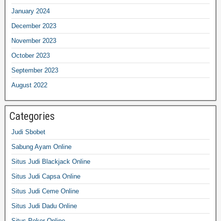
January 2024
December 2023
November 2023
October 2023
September 2023
August 2022
Categories
Judi Sbobet
Sabung Ayam Online
Situs Judi Blackjack Online
Situs Judi Capsa Online
Situs Judi Ceme Online
Situs Judi Dadu Online
Situs Poker Online