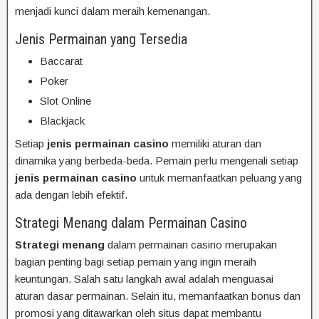
menjadi kunci dalam meraih kemenangan.
Jenis Permainan yang Tersedia
Baccarat
Poker
Slot Online
Blackjack
Setiap
jenis permainan casino
memiliki aturan dan
dinamika yang berbeda-beda. Pemain perlu mengenali setiap
jenis permainan casino
untuk memanfaatkan peluang yang
ada dengan lebih efektif.
Strategi Menang dalam Permainan Casino
Strategi menang
dalam permainan casino merupakan
bagian penting bagi setiap pemain yang ingin meraih
keuntungan. Salah satu langkah awal adalah menguasai
aturan dasar permainan. Selain itu, memanfaatkan bonus dan
promosi yang ditawarkan oleh situs dapat membantu