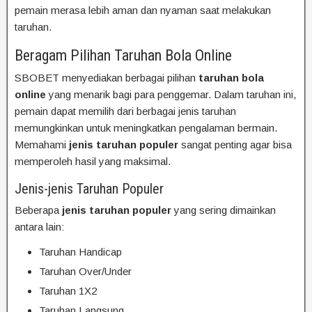
pemain merasa lebih aman dan nyaman saat melakukan
taruhan.
Beragam Pilihan Taruhan Bola Online
SBOBET menyediakan berbagai pilihan
taruhan bola
online
yang menarik bagi para penggemar. Dalam taruhan ini,
pemain dapat memilih dari berbagai jenis taruhan
memungkinkan untuk meningkatkan pengalaman bermain.
Memahami
jenis taruhan populer
sangat penting agar bisa
memperoleh hasil yang maksimal.
Jenis-jenis Taruhan Populer
Beberapa
jenis taruhan populer
yang sering dimainkan
antara lain:
Taruhan Handicap
Taruhan Over/Under
Taruhan 1X2
Taruhan Langsung