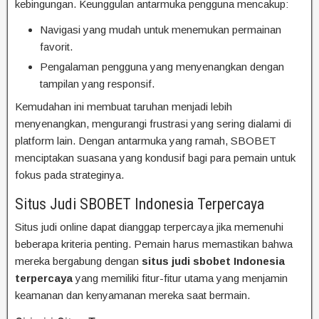
kebingungan. Keunggulan antarmuka pengguna mencakup:
Navigasi yang mudah untuk menemukan permainan
favorit.
Pengalaman pengguna yang menyenangkan dengan
tampilan yang responsif.
Kemudahan ini membuat taruhan menjadi lebih
menyenangkan, mengurangi frustrasi yang sering dialami di
platform lain. Dengan antarmuka yang ramah, SBOBET
menciptakan suasana yang kondusif bagi para pemain untuk
fokus pada strateginya.
Situs Judi SBOBET Indonesia Terpercaya
Situs judi online dapat dianggap terpercaya jika memenuhi
beberapa kriteria penting. Pemain harus memastikan bahwa
mereka bergabung dengan
situs judi sbobet Indonesia
terpercaya
yang memiliki fitur-fitur utama yang menjamin
keamanan dan kenyamanan mereka saat bermain.