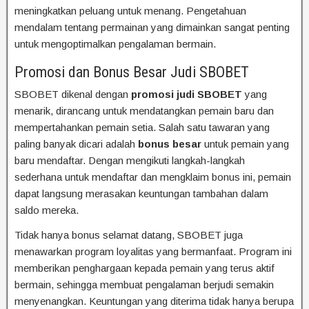
meningkatkan peluang untuk menang. Pengetahuan
mendalam tentang permainan yang dimainkan sangat penting
untuk mengoptimalkan pengalaman bermain.
Promosi dan Bonus Besar Judi SBOBET
SBOBET dikenal dengan
promosi judi SBOBET
yang
menarik, dirancang untuk mendatangkan pemain baru dan
mempertahankan pemain setia. Salah satu tawaran yang
paling banyak dicari adalah
bonus besar
untuk pemain yang
baru mendaftar. Dengan mengikuti langkah-langkah
sederhana untuk mendaftar dan mengklaim bonus ini, pemain
dapat langsung merasakan keuntungan tambahan dalam
saldo mereka.
Tidak hanya bonus selamat datang, SBOBET juga
menawarkan program loyalitas yang bermanfaat. Program ini
memberikan penghargaan kepada pemain yang terus aktif
bermain, sehingga membuat pengalaman berjudi semakin
menyenangkan. Keuntungan yang diterima tidak hanya berupa