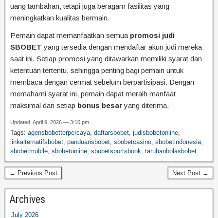
uang tambahan, tetapi juga beragam fasilitas yang
meningkatkan kualitas bermain.
Pemain dapat memanfaatkan semua
promosi judi
SBOBET
yang tersedia dengan mendaftar akun judi mereka
saat ini. Setiap promosi yang ditawarkan memiliki syarat dan
ketentuan tertentu, sehingga penting bagi pemain untuk
membaca dengan cermat sebelum berpartisipasi. Dengan
memahami syarat ini, pemain dapat meraih manfaat
maksimal dari setiap
bonus besar
yang diterima.
Updated: April 9, 2026 — 3:10 pm
Tags:
agensbobetterpercaya
,
daftarsbobet
,
judisbobetonline
,
linkalternatifsbobet
,
panduansbobet
,
sbobetcasino
,
sbobetindonesia
,
sbobetmobile
,
sbobetonline
,
sbobetsportsbook
,
taruhanbolasbobet
← Previous Post
Next Post →
Archives
July 2026