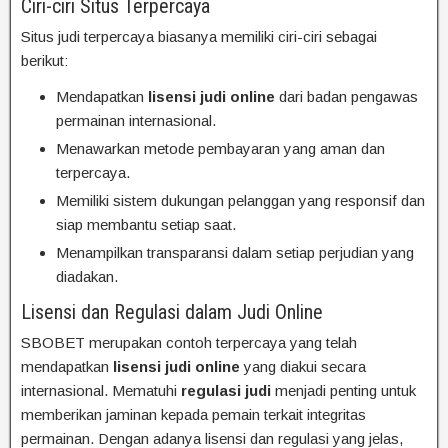
Ciri-ciri Situs Terpercaya
Situs judi terpercaya biasanya memiliki ciri-ciri sebagai
berikut:
Mendapatkan
lisensi judi online
dari badan pengawas
permainan internasional.
Menawarkan metode pembayaran yang aman dan
terpercaya.
Memiliki sistem dukungan pelanggan yang responsif dan
siap membantu setiap saat.
Menampilkan transparansi dalam setiap perjudian yang
diadakan.
Lisensi dan Regulasi dalam Judi Online
SBOBET merupakan contoh terpercaya yang telah
mendapatkan
lisensi judi online
yang diakui secara
internasional. Mematuhi
regulasi judi
menjadi penting untuk
memberikan jaminan kepada pemain terkait integritas
permainan. Dengan adanya lisensi dan regulasi yang jelas,