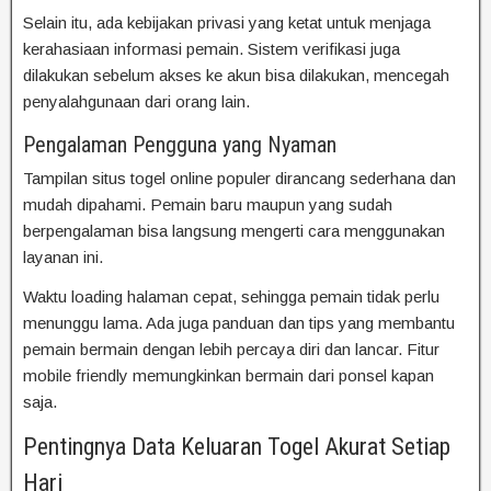
Selain itu, ada kebijakan privasi yang ketat untuk menjaga
kerahasiaan informasi pemain. Sistem verifikasi juga
dilakukan sebelum akses ke akun bisa dilakukan, mencegah
penyalahgunaan dari orang lain.
Pengalaman Pengguna yang Nyaman
Tampilan situs togel online populer dirancang sederhana dan
mudah dipahami. Pemain baru maupun yang sudah
berpengalaman bisa langsung mengerti cara menggunakan
layanan ini.
Waktu loading halaman cepat, sehingga pemain tidak perlu
menunggu lama. Ada juga panduan dan tips yang membantu
pemain bermain dengan lebih percaya diri dan lancar. Fitur
mobile friendly memungkinkan bermain dari ponsel kapan
saja.
Pentingnya Data Keluaran Togel Akurat Setiap
Hari