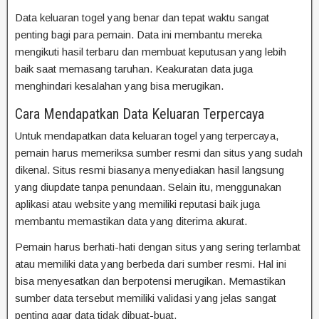
Data keluaran togel yang benar dan tepat waktu sangat
penting bagi para pemain. Data ini membantu mereka
mengikuti hasil terbaru dan membuat keputusan yang lebih
baik saat memasang taruhan. Keakuratan data juga
menghindari kesalahan yang bisa merugikan.
Cara Mendapatkan Data Keluaran Terpercaya
Untuk mendapatkan data keluaran togel yang terpercaya,
pemain harus memeriksa sumber resmi dan situs yang sudah
dikenal. Situs resmi biasanya menyediakan hasil langsung
yang diupdate tanpa penundaan. Selain itu, menggunakan
aplikasi atau website yang memiliki reputasi baik juga
membantu memastikan data yang diterima akurat.
Pemain harus berhati-hati dengan situs yang sering terlambat
atau memiliki data yang berbeda dari sumber resmi. Hal ini
bisa menyesatkan dan berpotensi merugikan. Memastikan
sumber data tersebut memiliki validasi yang jelas sangat
penting agar data tidak dibuat-buat.