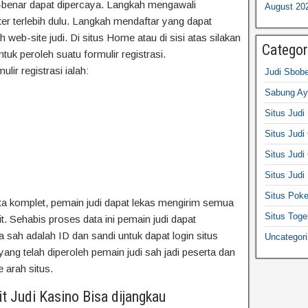
r-benar dapat dipercaya. Langkah mengawali
August 20
ter terlebih dulu. Langkah mendaftar yang dapat
h web-site judi. Di situs Home atau di sisi atas silakan
Categor
 peroleh suatu formulir registrasi.
lir registrasi ialah:
Judi Sbobe
Sabung Ay
Situs Judi
Situs Judi
Situs Judi
Situs Judi
Situs Poke
rta komplet, pemain judi dapat lekas mengirim semua
Situs Toge
t. Sehabis proses data ini pemain judi dapat
 sah adalah ID dan sandi untuk dapat login situs
Uncategor
g telah diperoleh pemain judi sah jadi peserta dan
 arah situs.
t Judi Kasino Bisa dijangkau