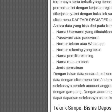
terpercaya serta terbaik yang bena
permainan ini dengan kerjakan regis
dikerjakan yakni dengan buka link sa
click menu DAFTAR/ REGISTER untuk
Antara data yang bisa diisi pada formu
– Nama Username yang dibutuhkan
– Password atau password
– Nomor telpon atau Whatsapp
– Nomor rekening yang betul
– Nama pemilik rekening
– Nama macam bank
– Jenis permainan
Dengan isikan data secara betul se
data dengan click menu kirim/ submi
selekasnya peroleh account anggota
dengan gampang. Dengan account yan
dapat daparkan selekasnya akses ke
Teknik Simpel Bisnis Deposi