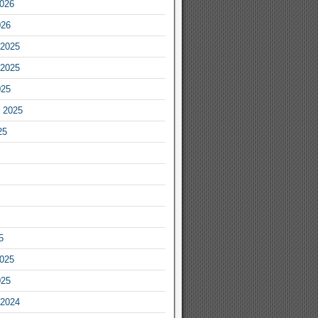
2026
026
2025
2025
025
 2025
25
5
2025
025
2024