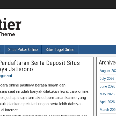
t
Situs Poker Online
Situs Togel Online
Pendaftaran Serta Deposit Situs
Archive
aya Jatisrono
August 20
egorized
July 2026
cara online pastinya berasa ringan dan
June 2026
ja saat ini udah banyak dilakukan lewat cara online.
May 2026
es judi apa saja termaksud permainan kasino yang
April 2026
ntuk jalankan spekulasi ringan serta lebih dahsyat,
i internet.
March 202