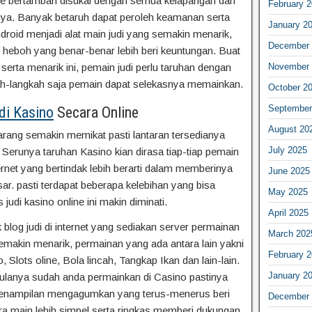
ine bertambah disukai dengan semua kelapangan dan
February 
nya. Banyak betaruh dapat peroleh keamanan serta
January 2
droid menjadi alat main judi yang semakin menarik,
December 
 heboh yang benar-benar lebih beri keuntungan. Buat
serta menarik ini, pemain judi perlu taruhan dengan
November 
ah-langkah saja pemain dapat selekasnya memainkan.
October 2
September
di Kasino
Secara Online
August 20
karang semakin memikat pasti lantaran tersedianya
July 2025
erunya taruhan Kasino kian dirasa tiap-tiap pemain
rnet yang bertindak lebih berarti dalam memberinya
June 2025
. pasti terdapat beberapa kelebihan yang bisa
May 2025
udi kasino online ini makin diminati.
April 2025
blog judi di internet yang sediakan server permainan
March 202
semakin menarik, permainan yang ada antara lain yakni
February 
, Slots oline, Bola lincah, Tangkap Ikan dan lain-lain.
January 2
lanya sudah anda permainkan di Casino pastinya
enampilan mengagumkan yang terus-menerus beri
December 
ra main lebih simpel serta ringkas memberi dukungan