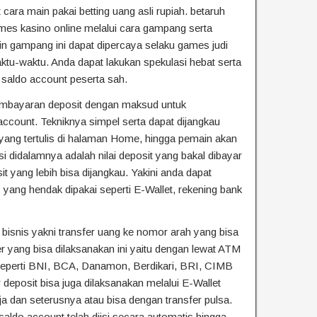
t cara main pakai betting uang asli rupiah. betaruh
es kasino online melalui cara gampang serta
n gampang ini dapat dipercaya selaku games judi
tu-waktu. Anda dapat lakukan spekulasi hebat serta
 saldo account peserta sah.
embayaran deposit dengan maksud untuk
ccount. Tekniknya simpel serta dapat dijangkau
g tertulis di halaman Home, hingga pemain akan
i didalamnya adalah nilai deposit yang bakal dibayar
 yang lebih bisa dijangkau. Yakini anda dapat
s yang hendak dipakai seperti E-Wallet, rekening bank
 bisnis yakni transfer uang ke nomor arah yang bisa
fer yang bisa dilaksanakan ini yaitu dengan lewat ATM
seperti BNI, BCA, Danamon, Berdikari, BRI, CIMB
 deposit bisa juga dilaksanakan melalui E-Wallet
a dan seterusnya atau bisa dengan transfer pulsa.
aldo account telah diisi secara automatis hingga