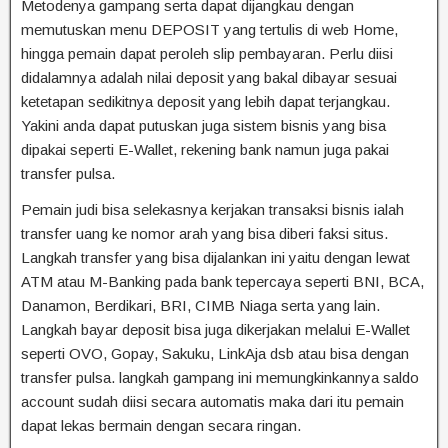
Metodenya gampang serta dapat dijangkau dengan
memutuskan menu DEPOSIT yang tertulis di web Home,
hingga pemain dapat peroleh slip pembayaran. Perlu diisi
didalamnya adalah nilai deposit yang bakal dibayar sesuai
ketetapan sedikitnya deposit yang lebih dapat terjangkau.
Yakini anda dapat putuskan juga sistem bisnis yang bisa
dipakai seperti E-Wallet, rekening bank namun juga pakai
transfer pulsa.
Pemain judi bisa selekasnya kerjakan transaksi bisnis ialah
transfer uang ke nomor arah yang bisa diberi faksi situs.
Langkah transfer yang bisa dijalankan ini yaitu dengan lewat
ATM atau M-Banking pada bank tepercaya seperti BNI, BCA,
Danamon, Berdikari, BRI, CIMB Niaga serta yang lain.
Langkah bayar deposit bisa juga dikerjakan melalui E-Wallet
seperti OVO, Gopay, Sakuku, LinkAja dsb atau bisa dengan
transfer pulsa. langkah gampang ini memungkinkannya saldo
account sudah diisi secara automatis maka dari itu pemain
dapat lekas bermain dengan secara ringan.