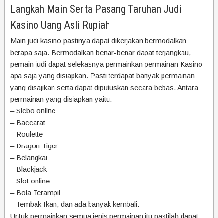
Langkah Main Serta Pasang Taruhan Judi
Kasino Uang Asli Rupiah
Main judi kasino pastinya dapat dikerjakan bermodalkan
berapa saja. Bermodalkan benar-benar dapat terjangkau,
pemain judi dapat selekasnya permainkan permainan Kasino
apa saja yang disiapkan. Pasti terdapat banyak permainan
yang disajikan serta dapat diputuskan secara bebas. Antara
permainan yang disiapkan yaitu:
– Sicbo online
– Baccarat
– Roulette
– Dragon Tiger
– Belangkai
– Blackjack
– Slot online
– Bola Terampil
– Tembak Ikan, dan ada banyak kembali.
Untuk permainkan semua jenis permainan itu pastilah dapat